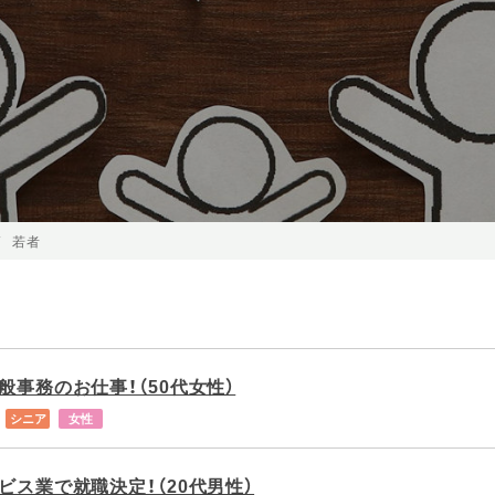
若者
般事務のお仕事！（50代女性）
シニア
女性
ビス業で就職決定！（20代男性）