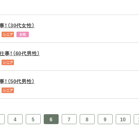
！（30代女性）
シニア
女性
事！（60代男性）
シニア
！（50代男性）
シニア
4
5
6
7
8
9
10