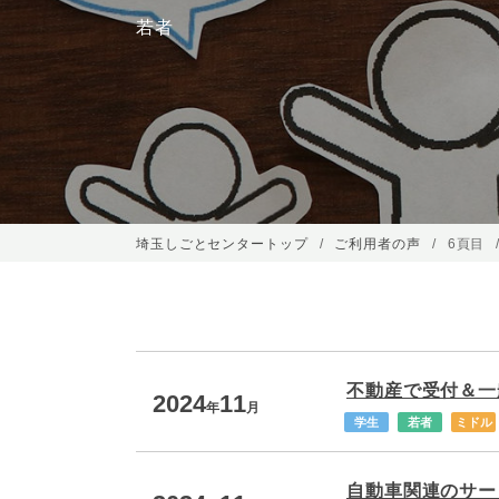
若者
埼玉しごとセンタートップ
ご利用者の声
6頁目
不動産で受付＆一
2024
11
年
月
学生
若者
ミドル
自動車関連のサー