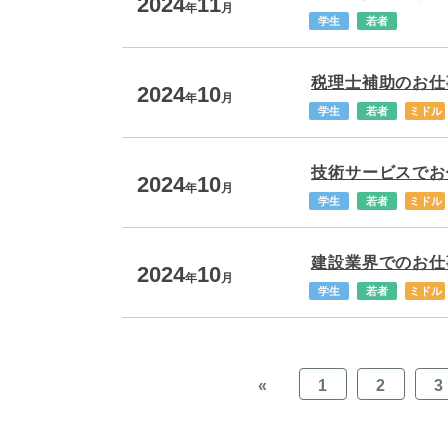
2024
11
年
月
学生
若者
税理士補助のお仕事
2024
10
年
月
学生
若者
ミドル
技術サービスでお仕
2024
10
年
月
学生
若者
ミドル
建設業界でのお仕事
2024
10
年
月
学生
若者
ミドル
«
1
2
3