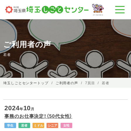
ご利用者の声
若者
埼玉しごとセンタートップ
ご利用者の声
7頁目
若者
2024
10
年
月
事務のお仕事決定！（50代女性）
学生
若者
ミドル
シニア
女性