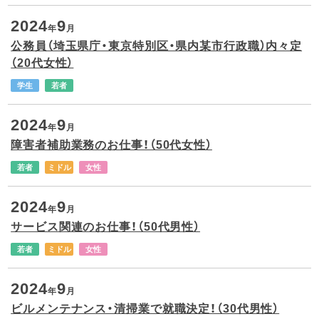
2024
9
年
月
公務員（埼玉県庁・東京特別区・県内某市行政職）内々定
（20代女性）
学生
若者
2024
9
年
月
障害者補助業務のお仕事！（50代女性）
若者
ミドル
女性
2024
9
年
月
サービス関連のお仕事！（50代男性）
若者
ミドル
女性
2024
9
年
月
ビルメンテナンス・清掃業で就職決定！（30代男性）