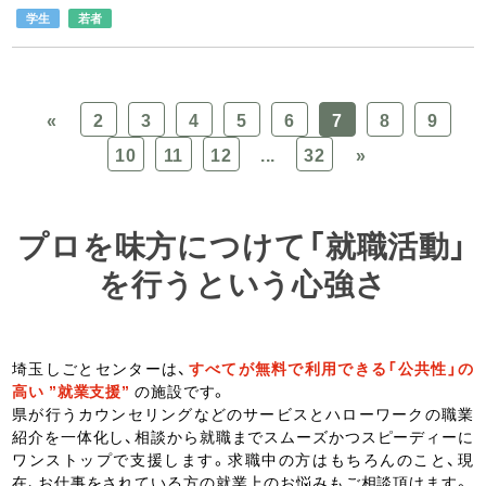
学生
若者
«
2
3
4
5
6
7
8
9
10
11
12
...
32
»
プロを味方につけて「就職活動」
を行うという心強さ
埼玉しごとセンターは、
すべてが無料で利用できる「公共性」の
高い ”就業支援”
の施設です。
県が行うカウンセリングなどのサービスとハローワークの職業
紹介を一体化し、相談から就職までスムーズかつスピーディーに
ワンストップで支援します。求職中の方はもちろんのこと、現
在、お仕事をされている方の就業上のお悩みもご相談頂けます。