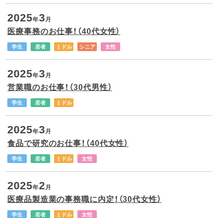
2025
3
年
月
医療事務のお仕事！（40代女性）
学生
若者
ミドル
シニア
女性
2025
3
年
月
営業職のお仕事！（30代男性）
学生
若者
ミドル
2025
3
年
月
食品で研究のお仕事！（40代女性）
学生
若者
ミドル
女性
2025
2
年
月
医療品製造業の事務職に内定！（30代女性）
学生
若者
ミドル
女性