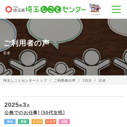
ご利用者の声
若者
埼玉しごとセンタートップ
ご利用者の声
3頁目
若者
2025
3
年
月
公務でのお仕事！（50代女性）
学生
若者
ミドル
シニア
女性