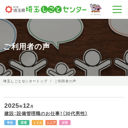
ご利用者の声
埼玉しごとセンタートップ
ご利用者の声
2025
12
年
月
建設：設備管理職のお仕事！（30代男性）
学生
若者
ミドル
シニア
女性