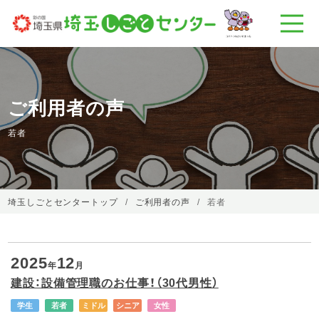
ご利用者の声
若者
埼玉しごとセンタートップ
ご利用者の声
若者
2025
12
年
月
建設：設備管理職のお仕事！（30代男性）
学生
若者
ミドル
シニア
女性