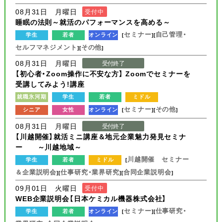
08月31日 月曜日
受付中
睡眠の法則～就活のパフォーマンスを高める～
セミナー
自己管理・
学生
若者
オンライン
[
][
セルフマネジメント
その他
][
]
08月31日 月曜日
受付終了
【初心者・Zoom操作に不安な方】 Zoomでセミナーを
受講してみよう!講座
就職氷河期
学生
若者
ミドル
セミナー
その他
シニア
女性
オンライン
[
][
]
08月31日 月曜日
受付終了
【川越開催】就活ミニ講座＆地元企業魅力発見セミナ
ー ～川越地域～
川越開催 セミナー
学生
若者
ミドル
[
＆企業説明会
仕事研究・業界研究
合同企業説明会
][
][
]
09月01日 火曜日
受付中
WEB企業説明会【日本ケミカル機器株式会社】
セミナー
仕事研究・
学生
若者
オンライン
[
][