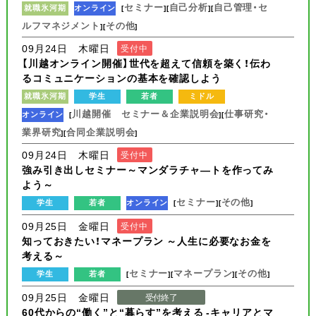
セミナー
自己分析
自己管理・セ
就職氷河期
オンライン
[
][
][
ルフマネジメント
その他
][
]
09月24日 木曜日
受付中
【川越オンライン開催】世代を超えて信頼を築く！伝わ
るコミュニケーションの基本を確認しよう
就職氷河期
学生
若者
ミドル
川越開催 セミナー＆企業説明会
仕事研究・
オンライン
[
][
業界研究
合同企業説明会
][
]
09月24日 木曜日
受付中
強み引き出しセミナー～マンダラチャ―トを作ってみ
よう～
セミナー
その他
学生
若者
オンライン
[
][
]
09月25日 金曜日
受付中
知っておきたい！マネープラン ～人生に必要なお金を
考える～
セミナー
マネープラン
その他
学生
若者
[
][
][
]
09月25日 金曜日
受付終了
60代からの“働く”と“暮らす”を考える -キャリアとマ