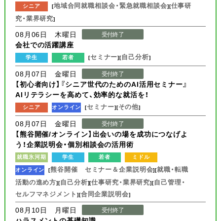
地域合同就職相談会・緊急就職相談会
仕事研
シニア
[
][
究・業界研究
]
08月06日 木曜日
受付終了
会社での活躍講座
セミナー
自己分析
学生
若者
[
][
]
08月07日 金曜日
受付終了
【初心者向け】『シニア世代のためのAI活用セミナー』
AIリテラシーを高めて、効率的な就活を！
セミナー
その他
シニア
オンライン
[
][
]
08月07日 金曜日
受付終了
【熊谷開催/オンライン】出会いの場を成功につなげよ
う！企業説明会・個別相談会の活用術
就職氷河期
学生
若者
ミドル
熊谷開催 セミナー＆企業説明会
就職・転職
オンライン
[
][
活動の進め方
自己分析
仕事研究・業界研究
自己管理・
][
][
][
セルフマネジメント
合同企業説明会
][
]
08月10日 月曜日
受付終了
ハラスメントの基礎知識