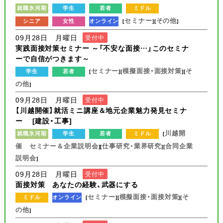
就職氷河期
学生
若者
ミドル
セミナー
その他
シニア
女性
オンライン
[
][
]
09月28日 月曜日
受付中
実践面接対策セミナー ～「不安な面接…」このセミナ
ーで自信がつきます～
セミナー
模擬面接・面接対策
そ
学生
若者
[
][
][
の他
]
09月28日 月曜日
受付中
【川越開催】就活ミニ講座＆地元企業魅力発見セミナ
ー [建設・工事]
川越開
就職氷河期
学生
若者
ミドル
[
催 セミナー＆企業説明会
仕事研究・業界研究
合同企業
][
][
説明会
]
09月28日 月曜日
受付中
面接対策 あなたの経験、武器にする
セミナー
模擬面接・面接対策
そ
ミドル
オンライン
[
][
][
の他
]