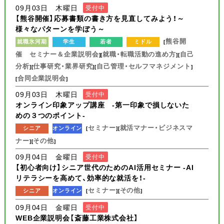
09月03日 木曜日
受付中
【熊谷開催】応募書類の書き方を見直してみよう！～
様々なパターンを学ぼう～
熊谷開
就職氷河期
学生
若者
ミドル
[
催 セミナー＆企業説明会
就職・転職活動の進め方
自己
][
][
分析
仕事研究・業界研究
自己管理・セルフマネジメント
][
][
]
合同企業説明会
[
]
09月03日 木曜日
受付中
オンライン印象アップ講座 -第一印象で損しないた
めの３つのポイント-
セミナー
就活マナー・ビジネスマ
シニア
オンライン
[
][
ナー
その他
][
]
09月04日 金曜日
受付中
【初心者向け】シニア世代のためのAI活用セミナー -AI
リテラシーを高めて、効率的な就活を！-
セミナー
その他
シニア
オンライン
[
][
]
09月04日 金曜日
受付中
WEB企業説明会【斎藤工業株式会社】