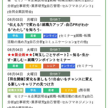
][
][
分析
仕事研究・業界研究
自己管理・セルフマネジメント
][
][
]
合同企業説明会
[
]
08月03日 月曜日
受付終了
“伝える力”で変わる！就職力アップ -自己PRがわか
る“わたし”を知ろう-
セミナー
就職・転職
学生
若者
オンライン
[
][
活動の進め方
自己分析
コミュニケーション
その他
][
][
][
]
08月04日 火曜日
受付終了
★★新企画★★
【埼玉しごとサポート】～知る・生か
す・楽しむ～就職ワンポイントセミナー
セミナー
若者
ミドル
シニア
オンライン
[
]
08月04日 火曜日
受付終了
【羽生開催】変化を楽しもう！出会いをチャンスに変え
る新しいキャリアの見つけ方
熊谷開
就職氷河期
学生
若者
ミドル
[
催 セミナー＆企業説明会
就職・転職活動の進め方
自己
][
][
分析
仕事研究・業界研究
自己管理・セルフマネジメント
][
][
]
合同企業説明会
[
]