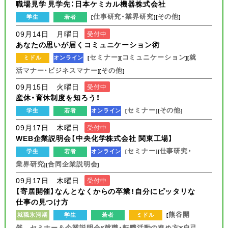
職場見学 見学先：日本ケミカル機器株式会社
仕事研究・業界研究
その他
学生
若者
[
][
]
09月14日 月曜日
受付中
あなたの思いが届くコミュニケーション術
セミナー
コミュニケーション
就
ミドル
オンライン
[
][
][
活マナー・ビジネスマナー
その他
][
]
09月15日 火曜日
受付中
産休・育休制度を知ろう！
セミナー
その他
学生
若者
オンライン
[
][
]
09月17日 木曜日
受付中
WEB企業説明会【中央化学株式会社 関東工場】
セミナー
仕事研究・
学生
若者
オンライン
[
][
業界研究
合同企業説明会
][
]
09月17日 木曜日
受付中
【寄居開催】なんとなくからの卒業！自分にピッタリな
仕事の見つけ方
熊谷開
就職氷河期
学生
若者
ミドル
[
催 セミナー＆企業説明会
就職・転職活動の進め方
自己
][
][