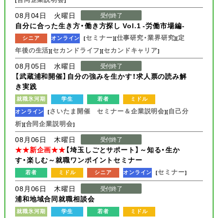
08月04日 火曜日
受付終了
自分に合った生き方・働き方探し Vol.1 -労働市場編-
セミナー
仕事研究・業界研究
定
シニア
オンライン
[
][
][
年後の生活
セカンドライフ
セカンドキャリア
][
][
]
08月05日 水曜日
受付終了
【武蔵浦和開催】自分の強みを生かす！求人票の読み解
き実践
就職氷河期
学生
若者
ミドル
さいたま開催 セミナー＆企業説明会
自己分
オンライン
[
][
析
合同企業説明会
][
]
08月06日 木曜日
受付終了
★★新企画★★
【埼玉しごとサポート】～知る・生か
す・楽しむ～就職ワンポイントセミナー
セミナー
若者
ミドル
シニア
オンライン
[
]
08月06日 木曜日
受付終了
浦和地域合同就職相談会
就職氷河期
学生
若者
ミドル