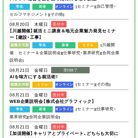
セミナー
自己管理・
学生
若者
オンライン
[
][
セルフマネジメント
その他
][
]
08月20日 木曜日
受付中
【川越開催】就活ミニ講座＆地元企業魅力発見セミナ
ー 【建設・工事】
川越開
就職氷河期
学生
若者
ミドル
[
催 セミナー＆企業説明会
仕事研究・業界研究
合同企業
][
][
説明会
]
08月21日 金曜日
受付終了
AIを味方にする就活術！
セミナー
その他
就職氷河期
ミドル
オンライン
[
][
]
08月21日 金曜日
受付中
WEB企業説明会【株式会社グラフィック】
セミナー
仕事研究・
学生
若者
オンライン
[
][
業界研究
合同企業説明会
][
]
08月21日 金曜日
受付中
【加須開催】キャリアとプライベート、どちらも大切に