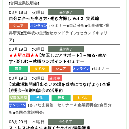
合同企業説明会
[
]
08月18日 火曜日
受付終了
自分に合った生き方・働き方探し Vol.2 -実践編-
セミナー
自己分析
仕事研究・業
シニア
オンライン
[
][
][
界研究
定年後の生活
セカンドライフ
セカンドキャリ
][
][
][
ア
]
08月19日 水曜日
受付終了
★★新企画★★
【埼玉しごとサポート】～知る・生か
す・楽しむ～就職ワンポイントセミナー
セミナー
若者
ミドル
シニア
オンライン
[
]
08月19日 水曜日
受付中
【武蔵浦和開催】出会いの場を成功につなげよう！企業
説明会・個別相談会の活用術
就職氷河期
学生
若者
ミドル
さいたま開催 セミナー＆企業説明会
自己分
オンライン
[
][
析
合同企業説明会
][
]
08月20日 木曜日
受付終了
ストレス社会を生き抜くための心理学講座