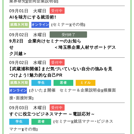
業界研究
合同企業説明会
][
]
09月01日 火曜日
受付中
AIを味方にする就活術！
セミナー
その他
就職氷河期
オンライン
[
][
]
09月02日 水曜日
受付終了
9月2日 企業向けセミナーのお知ら
せ ＜埼玉県企業人材サポートデス
ク川越＞
09月02日 水曜日
受付中
【武蔵浦和開催】まだ気づいていない自分の強みを見
つけよう！魅力的な自己PR
就職氷河期
学生
若者
ミドル
さいたま開催 セミナー＆企業説明会
模擬面
オンライン
[
][
接・面接対策
]
09月03日 木曜日
受付中
すぐに役立つビジネスマナー ～電話応対～
セミナー
就活マナー・ビジネス
学生
若者
[
][
マナー
その他
][
]