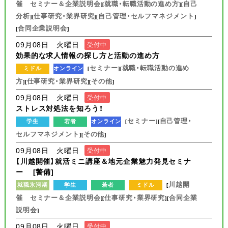
催 セミナー＆企業説明会
就職・転職活動の進め方
自己
][
][
分析
仕事研究・業界研究
自己管理・セルフマネジメント
][
][
]
合同企業説明会
[
]
09月08日 火曜日
受付中
効果的な求人情報の探し方と活動の進め方
セミナー
就職・転職活動の進め
ミドル
オンライン
[
][
方
仕事研究・業界研究
その他
][
][
]
09月08日 火曜日
受付中
ストレス対処法を知ろう！
セミナー
自己管理・
学生
若者
オンライン
[
][
セルフマネジメント
その他
][
]
09月08日 火曜日
受付中
【川越開催】就活ミニ講座＆地元企業魅力発見セミナ
ー [警備]
川越開
就職氷河期
学生
若者
ミドル
[
催 セミナー＆企業説明会
仕事研究・業界研究
合同企業
][
][
説明会
]
09月08日 火曜日
受付中