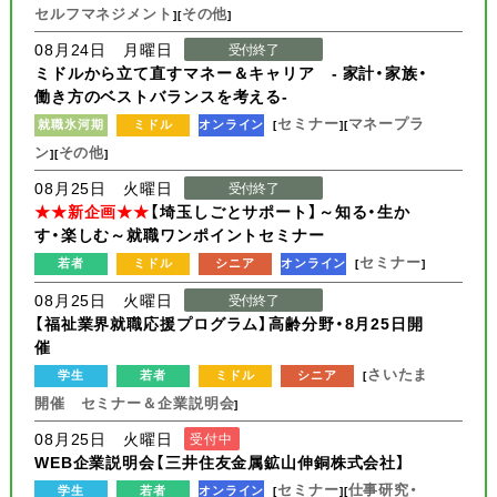
セルフマネジメント
その他
][
]
08月24日 月曜日
受付終了
ミドルから立て直すマネー＆キャリア - 家計・家族・
働き方のベストバランスを考える-
セミナー
マネープラ
就職氷河期
ミドル
オンライン
[
][
ン
その他
][
]
08月25日 火曜日
受付終了
★★新企画★★
【埼玉しごとサポート】～知る・生か
す・楽しむ～就職ワンポイントセミナー
セミナー
若者
ミドル
シニア
オンライン
[
]
08月25日 火曜日
受付終了
【福祉業界就職応援プログラム】高齢分野・8月25日開
催
さいたま
学生
若者
ミドル
シニア
[
開催 セミナー＆企業説明会
]
08月25日 火曜日
受付中
WEB企業説明会【三井住友金属鉱山伸銅株式会社】
セミナー
仕事研究・
学生
若者
オンライン
[
][