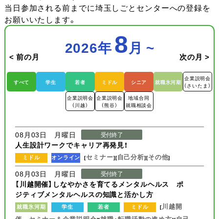
当日参加される前までに埼玉しごとセンターへの登録を
お願いいたします。
8
2026
年
月 ~
< 前の月
次の月 >
企業説明会
すべて
学生
若者
ミドル
シニア
就職氷河期
（さいたま）
企業説明会
企業説明会
地域合同
（川越）
（熊谷）
就職相談会
08月03日 月曜日
受付終了
人生設計ワークでキャリア再発見！
セミナー
自己分析
その他
ミドル
オンライン
[
][
][
]
08月03日 月曜日
受付終了
【川越開催】しなやかさを育てるメンタルヘルス ポ
ジティブメンタルヘルスの知識と活かし方
川越開
就職氷河期
学生
若者
ミドル
[
催 セミナー＆企業説明会
就職・転職活動の進め方
自己