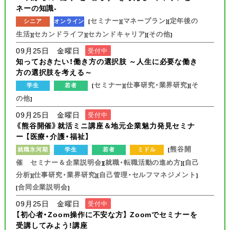
ネーの知識-
セミナー
マネープラン
定年後の
シニア
オンライン
[
][
][
生活
セカンドライフ
セカンドキャリア
その他
][
][
][
]
09月25日 金曜日
受付中
知っておきたい！働き方の選択肢 ～人生に必要な働き
方の選択肢を考える～
セミナー
仕事研究・業界研究
そ
学生
若者
[
][
][
の他
]
09月25日 金曜日
受付中
《熊谷開催》就活ミニ講座＆地元企業魅力発見セミナ
ー 【医療・介護・福祉】
熊谷開
就職氷河期
学生
若者
ミドル
[
催 セミナー＆企業説明会
就職・転職活動の進め方
自己
][
][
分析
仕事研究・業界研究
自己管理・セルフマネジメント
][
][
]
合同企業説明会
[
]
09月25日 金曜日
受付中
【初心者・Zoom操作に不安な方】 Zoomでセミナーを
受講してみよう!講座