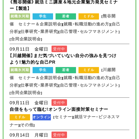
《熊谷開催》就活ミニ講座＆地元企業魅力発見セミナ
ー 【製造】
熊谷開
就職氷河期
学生
若者
ミドル
[
催 セミナー＆企業説明会
就職・転職活動の進め方
自己
][
][
分析
仕事研究・業界研究
自己管理・セルフマネジメント
][
][
]
合同企業説明会
[
]
09月11日 金曜日
受付中
【川越開催】まだ気づいていない自分の強みを見つけ
よう！魅力的な自己PR
川越開
就職氷河期
学生
若者
ミドル
[
催 セミナー＆企業説明会
就職・転職活動の進め方
自己
][
][
分析
仕事研究・業界研究
自己管理・セルフマネジメント
][
][
]
合同企業説明会
[
]
09月11日 金曜日
受付中
自信をもって臨む!オンライン面接対策セミナー
セミナー
就活マナー・ビジネスマ
ミドル
オンライン
[
][
ナー
その他
][
]
09月14日 月曜日
受付中