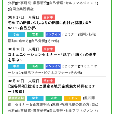
分析
仕事研究・業界研究
自己管理・セルフマネジメント
][
][
]
合同企業説明会
[
]
08月17日 月曜日
受付中
初めての転職、久しぶりの転職に向けた就職力UP
Vol.1 -自己分析-
セミナー
就職・転職
学生
若者
オンライン
[
][
活動の進め方
自己分析
その他
][
][
]
08月18日 火曜日
受付中
コミュニケーションセミナー～「話す」「聴く」の基本
を学ぶ～
セミナー
コミュニケ
学生
若者
オンライン
[
][
ーション
就活マナー・ビジネスマナー
その他
][
][
]
08月18日 火曜日
受付中
【深谷開催】就活ミニ講座＆地元企業魅力発見セミナ
ー 【製造】
熊谷開
就職氷河期
学生
若者
ミドル
[
催 セミナー＆企業説明会
就職・転職活動の進め方
自己
][
][
分析
仕事研究・業界研究
自己管理・セルフマネジメント
][
][
]