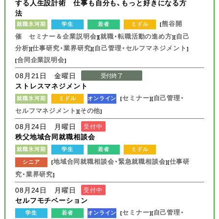
する人生設計術 仕事も自分も、もっと好きになる方
法
熊谷開
就職氷河期
学生
若者
ミドル
[
催 セミナー＆企業説明会
就職・転職活動の進め方
自己
][
][
分析
仕事研究・業界研究
自己管理・セルフマネジメント
][
][
]
合同企業説明会
[
]
08月21日 金曜日
受付終了
ストレスマネジメント
セミナー
自己管理・
就職氷河期
ミドル
オンライン
[
][
セルフマネジメント
その他
][
]
08月24日 月曜日
受付中
秩父地域合同就職相談会
就職氷河期
学生
若者
ミドル
地域合同就職相談会・緊急就職相談会
仕事研
シニア
[
][
究・業界研究
]
08月24日 月曜日
受付中
セルフモチベーション
セミナー
自己管理・
学生
若者
オンライン
[
][