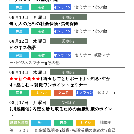
セミナー
その他
学生
若者
オンライン
[
][
]
08月10日 月曜日
受付終了
働く人のための社会保険・労働保険
セミナー
その他
学生
若者
オンライン
[
][
]
08月12日 水曜日
受付終了
ビジネス敬語
セミナー
就活マナ
学生
若者
オンライン
[
][
ー・ビジネスマナー
その他
][
]
08月13日 木曜日
受付終了
★★新企画★★
【埼玉しごとサポート】～知る・生か
す・楽しむ～就職ワンポイントセミナー
セミナー
若者
ミドル
シニア
オンライン
[
]
08月17日 月曜日
受付終了
【川越開催】内定を勝ち取るための面接対策のポイン
ト
川越開
就職氷河期
学生
若者
ミドル
[
催 セミナー＆企業説明会
就職・転職活動の進め方
自己
][
][