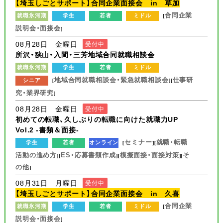
【埼玉しごとサポート】合同企業面接会 in 草加
合同企業
就職氷河期
学生
若者
ミドル
[
説明会・面接会
]
08月28日 金曜日
受付中
所沢・狭山・入間・三芳地域合同就職相談会
就職氷河期
学生
若者
ミドル
地域合同就職相談会・緊急就職相談会
仕事研
シニア
[
][
究・業界研究
]
08月28日 金曜日
受付中
初めての転職、久しぶりの転職に向けた就職力UP
Vol.2 -書類＆面接-
セミナー
就職・転職
学生
若者
オンライン
[
][
活動の進め方
ES・応募書類作成
模擬面接・面接対策
そ
][
][
][
の他
]
08月31日 月曜日
受付中
【埼玉しごとサポート】合同企業面接会 in 久喜
合同企業
就職氷河期
学生
若者
ミドル
[
説明会・面接会
]