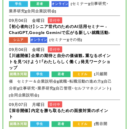
セミナー
仕事研究・
学生
若者
オンライン
[
][
業界研究
合同企業説明会
][
]
09月04日 金曜日
受付中
【初心者向け】シニア世代のためのAI活用セミナー -
ChatGPT,Google Geminiで広がる新しい就職活動-
セミナー
その他
シニア
オンライン
[
][
]
09月04日 金曜日
受付中
【川越開催】企業の期待と自分の価値観、重なるポイン
トを見つけよう！「わたしらしく働く」発見ワークショ
ップ
川越開
就職氷河期
学生
若者
ミドル
[
催 セミナー＆企業説明会
就職・転職活動の進め方
自己
][
][
分析
仕事研究・業界研究
自己管理・セルフマネジメント
][
][
]
合同企業説明会
[
]
09月07日 月曜日
受付中
【深谷開催】内定を勝ち取るための面接対策のポイン
ト
熊谷開
就職氷河期
学生
若者
ミドル
[