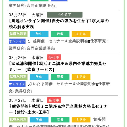
業界研究
合同企業説明会
][
]
08月25日 火曜日
受付終了
【川越オンライン開催】自分の強みを生かす！求人票の
読み解き実践
就職氷河期
学生
若者
ミドル
川越開催 セミナー＆企業説明会
仕事研究・
オンライン
[
][
業界研究
合同企業説明会
][
]
08月26日 水曜日
受付中
【武蔵浦和開催】就活ミニ講座＆県内企業魅力発見セ
ミナー [飲食サービス]
就職氷河期
学生
若者
ミドル
さいたま開催 セミナー＆企業説明会
仕事研
オンライン
[
][
究・業界研究
]
08月27日 木曜日
受付中
《熊谷開催》就活ミニ講座＆地元企業魅力発見セミナ
ー 【建設・土木・工事】
熊谷開
就職氷河期
学生
若者
ミドル
[
催 セミナー＆企業説明会
就職・転職活動の進め方
自己
][
][