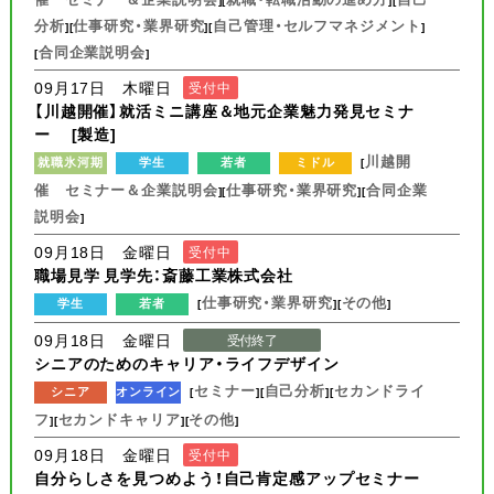
分析
仕事研究・業界研究
自己管理・セルフマネジメント
][
][
]
合同企業説明会
[
]
09月17日 木曜日
受付中
【川越開催】就活ミニ講座＆地元企業魅力発見セミナ
ー [製造]
川越開
就職氷河期
学生
若者
ミドル
[
催 セミナー＆企業説明会
仕事研究・業界研究
合同企業
][
][
説明会
]
09月18日 金曜日
受付中
職場見学 見学先：斎藤工業株式会社
仕事研究・業界研究
その他
学生
若者
[
][
]
09月18日 金曜日
受付終了
シニアのためのキャリア・ライフデザイン
セミナー
自己分析
セカンドライ
シニア
オンライン
[
][
][
フ
セカンドキャリア
その他
][
][
]
09月18日 金曜日
受付中
自分らしさを見つめよう！自己肯定感アップセミナー