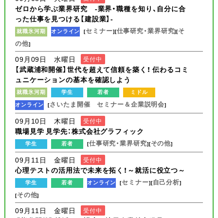
ゼロから学ぶ業界研究 -業界・職種を知り、自分に合
った仕事を見つける【建設業】-
セミナー
仕事研究・業界研究
そ
就職氷河期
オンライン
[
][
][
の他
]
09月09日 水曜日
受付中
【武蔵浦和開催】世代を超えて信頼を築く！ 伝わるコミ
ュニケーションの基本を確認しよう
就職氷河期
学生
若者
ミドル
さいたま開催 セミナー＆企業説明会
オンライン
[
]
09月10日 木曜日
受付中
職場見学 見学先：株式会社グラフィック
仕事研究・業界研究
その他
学生
若者
[
][
]
09月11日 金曜日
受付中
心理テストの活用法で未来を拓く！～就活に役立つ～
セミナー
自己分析
学生
若者
オンライン
[
][
]
その他
[
]
09月11日 金曜日
受付中