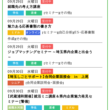
09月29日 火曜日
受付中
就職先の考え方講座
セミナー
その他
学生
若者
[
][
]
09月29日 火曜日
受付中
魅力ある応募書類の書き方
セミナー
自己分析
ES・応募書類
ミドル
オンライン
[
][
][
作成
その他
][
]
09月29日 火曜日
受付中
ジョブマッチングセミナー ～埼玉県内企業と出会う
～
セミナー
その他
学生
若者
[
][
]
09月30日 水曜日
受付中
【埼玉しごとサポート】合同企業面接会 in 上尾
合同企業説明会・面接会
シニア
[
]
09月30日 水曜日
受付中
【武蔵浦和開催】就活ミニ講座＆県内企業魅力発見セ
ミナー [警備]
就職氷河期
学生
若者
ミドル