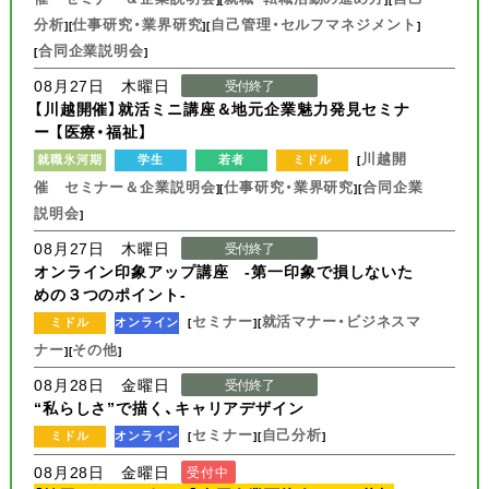
分析
仕事研究・業界研究
自己管理・セルフマネジメント
][
][
]
合同企業説明会
[
]
08月27日 木曜日
受付終了
【川越開催】就活ミニ講座＆地元企業魅力発見セミナ
ー 【医療・福祉】
川越開
就職氷河期
学生
若者
ミドル
[
催 セミナー＆企業説明会
仕事研究・業界研究
合同企業
][
][
説明会
]
08月27日 木曜日
受付終了
オンライン印象アップ講座 -第一印象で損しないた
めの３つのポイント-
セミナー
就活マナー・ビジネスマ
ミドル
オンライン
[
][
ナー
その他
][
]
08月28日 金曜日
受付終了
“私らしさ”で描く、キャリアデザイン
セミナー
自己分析
ミドル
オンライン
[
][
]
08月28日 金曜日
受付中