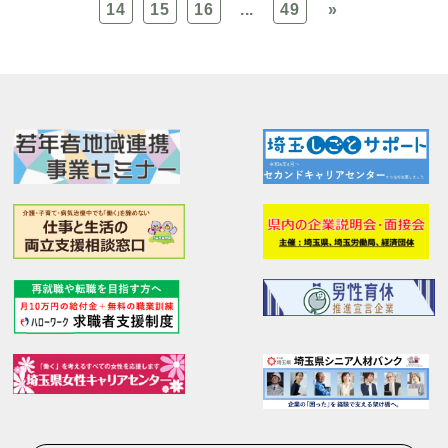
14
15
16
...
49
»