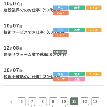
10
07
月
日
学生
若者
ミドル
建設業界でのお仕事！（50代男性）
シニア
10
07
月
日
学生
若者
ミドル
技術サービスでお仕事！（60代男性）
シニア
12
08
月
日
企業面接会
建築リフォーム業で就職！60代男性
10
07
月
日
学生
若者
ミドル
税理士補助のお仕事！（30代女性）
シニア
女性
«
6
7
8
9
10
11
12
13