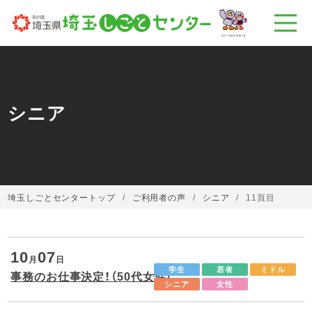
シニア
埼玉しごとセンタートップ
ご利用者の声
シニア
11頁目
10
07
月
日
学生
若者
ミドル
事務のお仕事決定！（50代女性）
シニア
女性