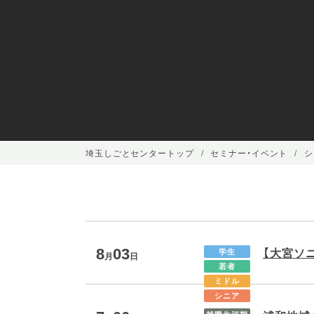
埼玉しごとセンタートップ
セミナー・イベント
シ
8
03
【大宮ソ
学生
月
日
若者
ミドル
シニア