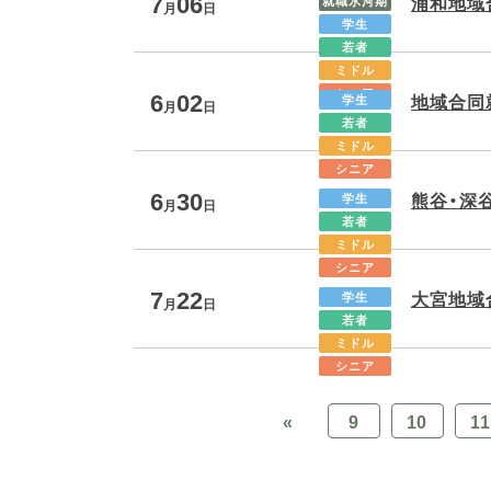
7
06
浦和地域
就職氷河期
月
日
学生
若者
ミドル
6
02
シニア
地域合同
学生
月
日
若者
ミドル
シニア
6
30
熊谷・深
学生
月
日
若者
ミドル
シニア
7
22
大宮地域
学生
月
日
若者
ミドル
シニア
«
9
10
11