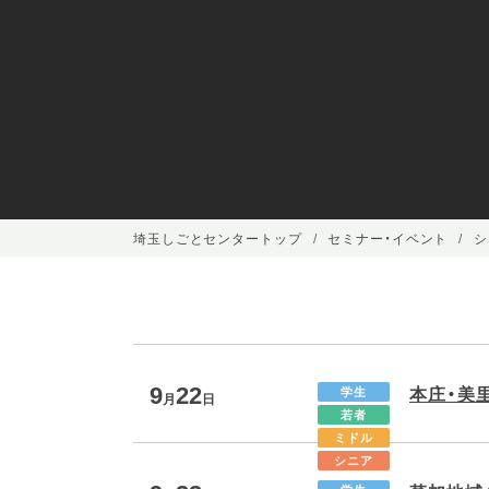
埼玉しごとセンタートップ
セミナー・イベント
シ
9
22
本庄・美
学生
月
日
若者
ミドル
シニア