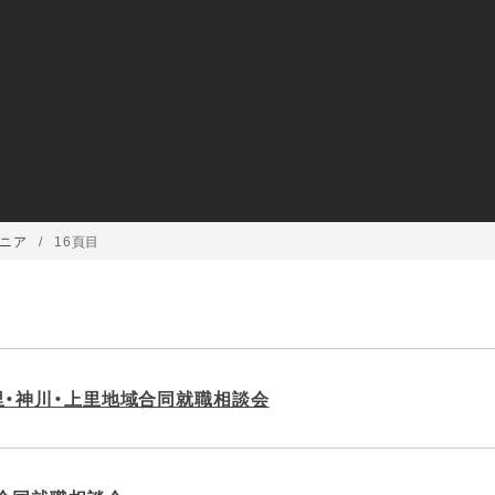
ニア
16頁目
里・神川・上里地域合同就職相談会