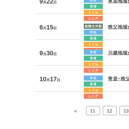
9
22
草加地域
学生
月
日
若者
ミドル
シニア
6
15
秩父地域
就職氷河期
月
日
学生
若者
ミドル
9
30
シニア
川越地域
学生
月
日
若者
ミドル
シニア
10
17
寄居・秩
学生
月
日
若者
ミドル
シニア
«
11
12
1