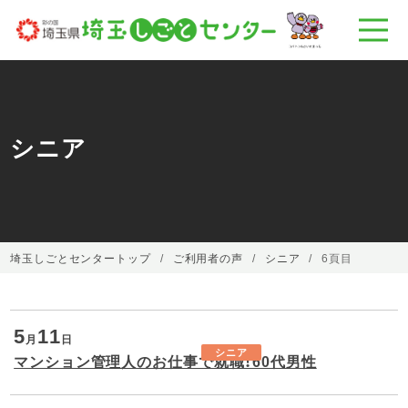
シニア
埼玉しごとセンタートップ
ご利用者の声
シニア
6頁目
5
11
月
日
シニア
マンション管理人のお仕事で就職！60代男性