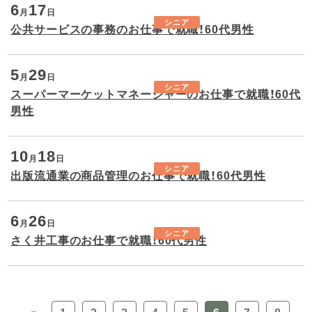
6
17
月
日
シニア
公共サービスの事務のお仕事で就職！60代男性
5
29
月
日
シニア
スーパーマーケットマネージャーのお仕事で就職！60代
男性
10
18
月
日
シニア
出版流通業の商品管理のお仕事で就職！60代男性
6
26
月
日
シニア
さく井工事のお仕事で就職！60代男性