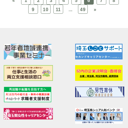
«
1
2
3
4
5
6
7
8
9
10
11
...
49
»