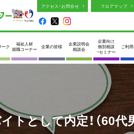
アクセス・お問合せ
フロアマップ
企業向け
福祉人材
企業説明会
ワーク
企業の皆様
個別相談
ご利用
就職コーナー
相談会
・セミナー
イトとして内定！（60代