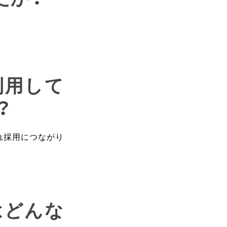
利用して
？
れ採用につながり
はどんな