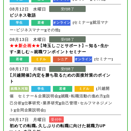
08月12日 水曜日
受付終了
ビジネス敬語
セミナー
就活マナ
学生
若者
オンライン
[
][
ー・ビジネスマナー
その他
][
]
08月13日 木曜日
受付終了
★★新企画★★
【埼玉しごとサポート】～知る・生か
す・楽しむ～就職ワンポイントセミナー
セミナー
若者
ミドル
シニア
オンライン
[
]
08月17日 月曜日
受付終了
【川越開催】内定を勝ち取るための面接対策のポイン
ト
川越開
就職氷河期
学生
若者
ミドル
[
催 セミナー＆企業説明会
就職・転職活動の進め方
自
][
][
己分析
仕事研究・業界研究
自己管理・セルフマネジメン
][
][
ト
合同企業説明会
][
]
08月17日 月曜日
受付中
初めての転職、久しぶりの転職に向けた就職力UP