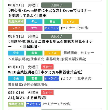
08月31日 月曜日
受付終了
【初心者・Zoom操作に不安な方】 Zoomでセミナー
を受講してみよう!講座
就職氷河期
学生
若者
ミドル
セミナー
その他
シニア
女性
オンライン
[
][
]
08月31日 月曜日
受付終了
【川越開催】就活ミニ講座＆地元企業魅力発見セミナ
ー ～川越地域～
川越開催 セミナー
学生
若者
ミドル
[
＆企業説明会
仕事研究・業界研究
合同企業説明会
][
][
]
09月01日 火曜日
受付中
WEB企業説明会【日本ケミカル機器株式会社】
セミナー
仕事研究・
学生
若者
オンライン
[
][
業界研究
合同企業説明会
][
]
09月01日 火曜日
受付中
AIを味方にする就活術！
セミナー
その他
就職氷河期
オンライン
[
][
]