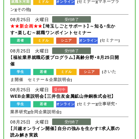
セミナー
マネープラ
就職氷河期
ミドル
オンライン
[
][
ン
その他
][
]
08月25日 火曜日
受付終了
★★新企画★★
【埼玉しごとサポート】～知る・生か
す・楽しむ～就職ワンポイントセミナー
セミナー
若者
ミドル
シニア
オンライン
[
]
08月25日 火曜日
受付終了
【福祉業界就職応援プログラム】高齢分野・8月25日開
催
さいた
学生
若者
ミドル
シニア
[
ま開催 セミナー＆企業説明会
]
08月25日 火曜日
受付中
WEB企業説明会【三井住友金属鉱山伸銅株式会社】
セミナー
仕事研究・
学生
若者
オンライン
[
][
業界研究
合同企業説明会
][
]
08月25日 火曜日
受付終了
【川越オンライン開催】自分の強みを生かす！求人票の
読み解き実践