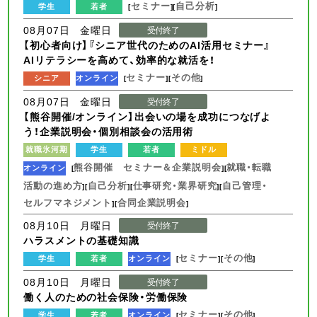
セミナー
自己分析
学生
若者
[
][
]
08月07日 金曜日
受付終了
【初心者向け】『シニア世代のためのAI活用セミナー』
AIリテラシーを高めて、効率的な就活を！
セミナー
その他
シニア
オンライン
[
][
]
08月07日 金曜日
受付終了
【熊谷開催/オンライン】出会いの場を成功につなげよ
う！企業説明会・個別相談会の活用術
就職氷河期
学生
若者
ミドル
熊谷開催 セミナー＆企業説明会
就職・転職
オンライン
[
][
活動の進め方
自己分析
仕事研究・業界研究
自己管理・
][
][
][
セルフマネジメント
合同企業説明会
][
]
08月10日 月曜日
受付終了
ハラスメントの基礎知識
セミナー
その他
学生
若者
オンライン
[
][
]
08月10日 月曜日
受付終了
働く人のための社会保険・労働保険
セミナー
その他
学生
若者
オンライン
[
][
]