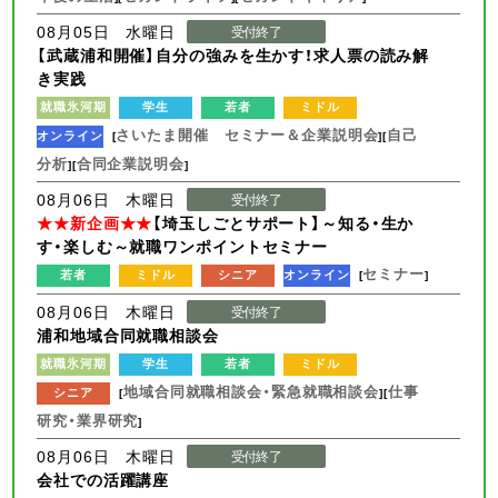
08月05日 水曜日
受付終了
【武蔵浦和開催】自分の強みを生かす！求人票の読み解
き実践
就職氷河期
学生
若者
ミドル
さいたま開催 セミナー＆企業説明会
自己
オンライン
[
][
分析
合同企業説明会
][
]
08月06日 木曜日
受付終了
★★新企画★★
【埼玉しごとサポート】～知る・生か
す・楽しむ～就職ワンポイントセミナー
セミナー
若者
ミドル
シニア
オンライン
[
]
08月06日 木曜日
受付終了
浦和地域合同就職相談会
就職氷河期
学生
若者
ミドル
地域合同就職相談会・緊急就職相談会
仕事
シニア
[
][
研究・業界研究
]
08月06日 木曜日
受付終了
会社での活躍講座