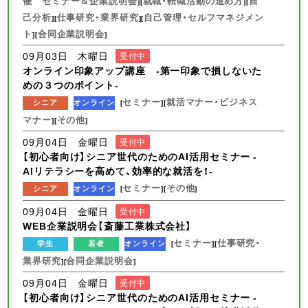
催 セミナー＆企業説明会
就職・転職活動の進め方
自
][
][
己分析
仕事研究・業界研究
自己管理・セルフマネジメン
][
][
ト
合同企業説明会
][
]
09月03日 木曜日
受付中
オンライン印象アップ講座 -第一印象で損しないた
めの３つのポイント-
セミナー
就活マナー・ビジネス
シニア
オンライン
[
][
マナー
その他
][
]
09月04日 金曜日
受付中
【初心者向け】シニア世代のためのAI活用セミナー -
AIリテラシーを高めて、効率的な就活を！-
セミナー
その他
シニア
オンライン
[
][
]
09月04日 金曜日
受付中
WEB企業説明会【斎藤工業株式会社】
セミナー
仕事研究・
学生
若者
オンライン
[
][
業界研究
合同企業説明会
][
]
09月04日 金曜日
受付中
【初心者向け】シニア世代のためのAI活用セミナー -