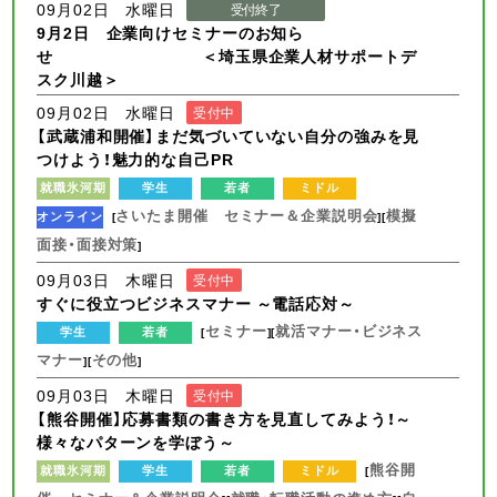
09月02日 水曜日
受付終了
9月2日 企業向けセミナーのお知ら
せ ＜埼玉県企業人材サポートデ
スク川越＞
09月02日 水曜日
受付中
【武蔵浦和開催】まだ気づいていない自分の強みを見
つけよう！魅力的な自己PR
就職氷河期
学生
若者
ミドル
さいたま開催 セミナー＆企業説明会
模擬
オンライン
[
][
面接・面接対策
]
09月03日 木曜日
受付中
すぐに役立つビジネスマナー ～電話応対～
セミナー
就活マナー・ビジネス
学生
若者
[
][
マナー
その他
][
]
09月03日 木曜日
受付中
【熊谷開催】応募書類の書き方を見直してみよう！～
様々なパターンを学ぼう～
熊谷開
就職氷河期
学生
若者
ミドル
[