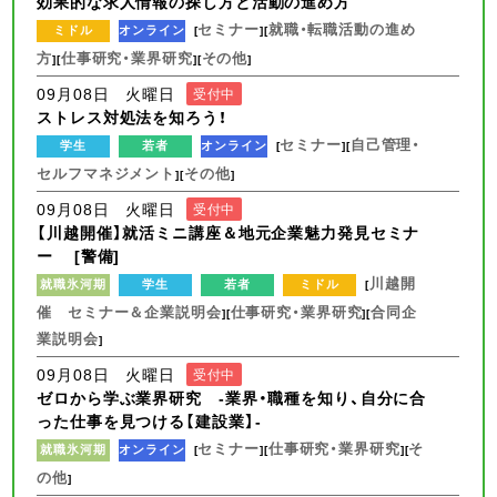
効果的な求人情報の探し方と活動の進め方
セミナー
就職・転職活動の進め
ミドル
オンライン
[
][
方
仕事研究・業界研究
その他
][
][
]
09月08日 火曜日
受付中
ストレス対処法を知ろう！
セミナー
自己管理・
学生
若者
オンライン
[
][
セルフマネジメント
その他
][
]
09月08日 火曜日
受付中
【川越開催】就活ミニ講座＆地元企業魅力発見セミナ
ー [警備]
川越開
就職氷河期
学生
若者
ミドル
[
催 セミナー＆企業説明会
仕事研究・業界研究
合同企
][
][
業説明会
]
09月08日 火曜日
受付中
ゼロから学ぶ業界研究 -業界・職種を知り、自分に合
った仕事を見つける【建設業】-
セミナー
仕事研究・業界研究
そ
就職氷河期
オンライン
[
][
][
の他
]