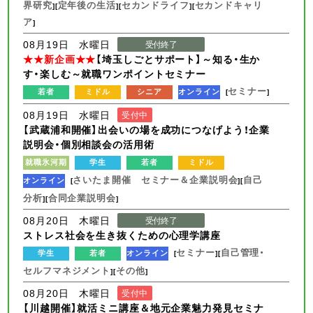
界研究
定年後の生活
セカンドライフ
セカンドキャリ
][
][
][
ア
]
08月19日 水曜日
受付終了
★★新企画★★
【埼玉しごとサポート】～知る・生か
す・楽しむ～就職ワンポイントセミナー
セミナー
若者
ミドル
シニア
オンライン
[
]
08月19日 水曜日
受付中
【武蔵浦和開催】出会いの場を成功につなげよう！企業
説明会・個別相談会の活用術
就職氷河期
学生
若者
ミドル
さいたま開催 セミナー＆企業説明会
自己
オンライン
[
][
分析
合同企業説明会
][
]
08月20日 木曜日
受付終了
ストレス社会を生き抜くための心理学講座
セミナー
自己管理・
学生
若者
オンライン
[
][
セルフマネジメント
その他
][
]
08月20日 木曜日
受付中
【川越開催】就活ミニ講座＆地元企業魅力発見セミナ