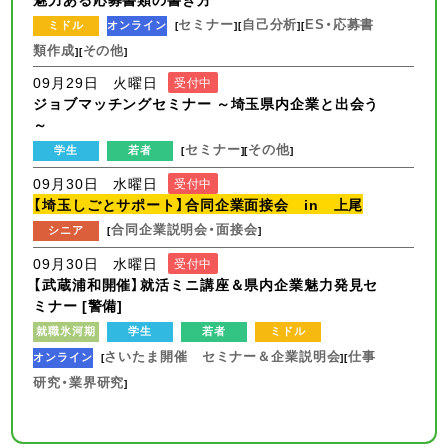
セミナー
自己分析
ES・応募書
ミドル
オンライン
[
][
][
類作成
その他
][
]
09月29日 火曜日
受付中
ジョブマッチングセミナー ～埼玉県内企業と出会う
～
セミナー
その他
学生
若者
[
][
]
09月30日 水曜日
受付中
【埼玉しごとサポート】合同企業面接会 in 上尾
合同企業説明会・面接会
シニア
[
]
09月30日 水曜日
受付中
【武蔵浦和開催】就活ミニ講座＆県内企業魅力発見セ
ミナー [警備]
就職氷河期
学生
若者
ミドル
さいたま開催 セミナー＆企業説明会
仕事
オンライン
[
][
研究・業界研究
]