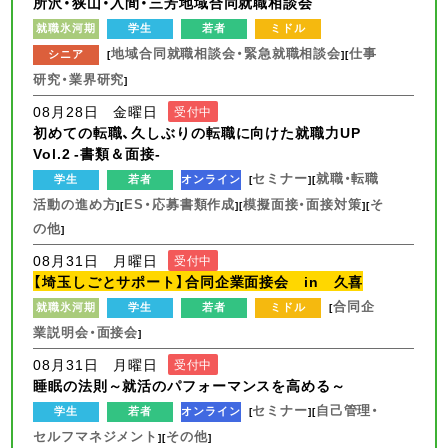
所沢・狭山・入間・三芳地域合同就職相談会
就職氷河期
学生
若者
ミドル
地域合同就職相談会・緊急就職相談会
仕事
シニア
[
][
研究・業界研究
]
08月28日 金曜日
受付中
初めての転職、久しぶりの転職に向けた就職力UP
Vol.2 -書類＆面接-
セミナー
就職・転職
学生
若者
オンライン
[
][
活動の進め方
ES・応募書類作成
模擬面接・面接対策
そ
][
][
][
の他
]
08月31日 月曜日
受付中
【埼玉しごとサポート】合同企業面接会 in 久喜
合同企
就職氷河期
学生
若者
ミドル
[
業説明会・面接会
]
08月31日 月曜日
受付中
睡眠の法則～就活のパフォーマンスを高める～
セミナー
自己管理・
学生
若者
オンライン
[
][
セルフマネジメント
その他
][
]