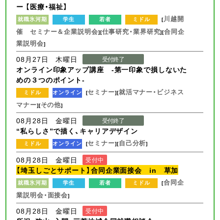
ー 【医療・福祉】
川越開
就職氷河期
学生
若者
ミドル
[
催 セミナー＆企業説明会
仕事研究・業界研究
合同企
][
][
業説明会
]
08月27日 木曜日
受付終了
オンライン印象アップ講座 -第一印象で損しないた
めの３つのポイント-
セミナー
就活マナー・ビジネス
ミドル
オンライン
[
][
マナー
その他
][
]
08月28日 金曜日
受付終了
“私らしさ”で描く、キャリアデザイン
セミナー
自己分析
ミドル
オンライン
[
][
]
08月28日 金曜日
受付中
【埼玉しごとサポート】合同企業面接会 in 草加
合同企
就職氷河期
学生
若者
ミドル
[
業説明会・面接会
]
08月28日 金曜日
受付中