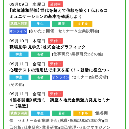
09月09日 水曜日
受付中
【武蔵浦和開催】世代を超えて信頼を築く！ 伝わるコ
ミュニケーションの基本を確認しよう
就職氷河期
学生
若者
ミドル
さいたま開催 セミナー＆企業説明会
オンライン
[
]
09月10日 木曜日
受付中
職場見学 見学先：株式会社グラフィック
仕事研究・業界研究
その他
学生
若者
[
][
]
09月11日 金曜日
受付中
心理テストの活用法で未来を拓く！～就活に役立つ～
セミナー
自己分析
学生
若者
オンライン
[
][
]
その他
[
]
09月11日 金曜日
受付中
《熊谷開催》就活ミニ講座＆地元企業魅力発見セミナ
ー 【製造】
熊谷開
就職氷河期
学生
若者
ミドル
[
催 セミナー＆企業説明会
就職・転職活動の進め方
自
][
][
己分析
仕事研究・業界研究
自己管理・セルフマネジメン
][
][