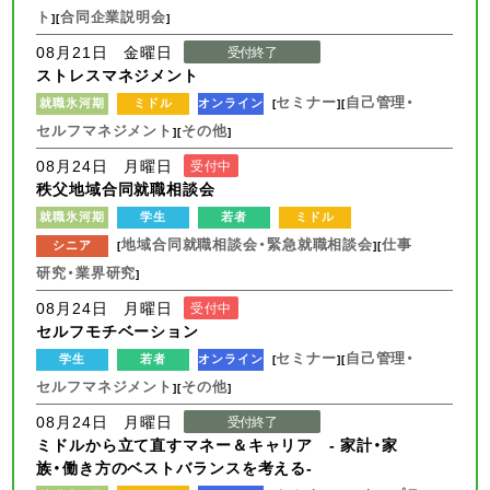
ト
合同企業説明会
][
]
08月21日 金曜日
受付終了
ストレスマネジメント
セミナー
自己管理・
就職氷河期
ミドル
オンライン
[
][
セルフマネジメント
その他
][
]
08月24日 月曜日
受付中
秩父地域合同就職相談会
就職氷河期
学生
若者
ミドル
地域合同就職相談会・緊急就職相談会
仕事
シニア
[
][
研究・業界研究
]
08月24日 月曜日
受付中
セルフモチベーション
セミナー
自己管理・
学生
若者
オンライン
[
][
セルフマネジメント
その他
][
]
08月24日 月曜日
受付終了
ミドルから立て直すマネー＆キャリア - 家計・家
族・働き方のベストバランスを考える-