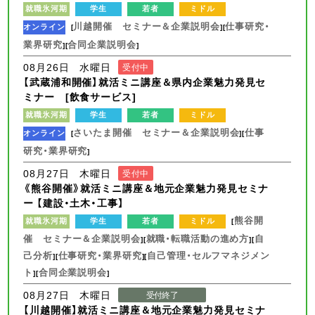
就職氷河期
学生
若者
ミドル
川越開催 セミナー＆企業説明会
仕事研究・
オンライン
[
][
業界研究
合同企業説明会
][
]
08月26日 水曜日
受付中
【武蔵浦和開催】就活ミニ講座＆県内企業魅力発見セ
ミナー [飲食サービス]
就職氷河期
学生
若者
ミドル
さいたま開催 セミナー＆企業説明会
仕事
オンライン
[
][
研究・業界研究
]
08月27日 木曜日
受付中
《熊谷開催》就活ミニ講座＆地元企業魅力発見セミナ
ー 【建設・土木・工事】
熊谷開
就職氷河期
学生
若者
ミドル
[
催 セミナー＆企業説明会
就職・転職活動の進め方
自
][
][
己分析
仕事研究・業界研究
自己管理・セルフマネジメン
][
][
ト
合同企業説明会
][
]
08月27日 木曜日
受付終了
【川越開催】就活ミニ講座＆地元企業魅力発見セミナ