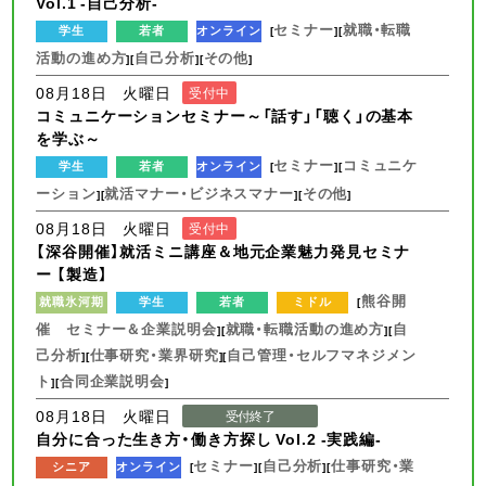
Vol.1 -自己分析-
セミナー
就職・転職
学生
若者
オンライン
[
][
活動の進め方
自己分析
その他
][
][
]
08月18日 火曜日
受付中
コミュニケーションセミナー～「話す」「聴く」の基本
を学ぶ～
セミナー
コミュニケ
学生
若者
オンライン
[
][
ーション
就活マナー・ビジネスマナー
その他
][
][
]
08月18日 火曜日
受付中
【深谷開催】就活ミニ講座＆地元企業魅力発見セミナ
ー 【製造】
熊谷開
就職氷河期
学生
若者
ミドル
[
催 セミナー＆企業説明会
就職・転職活動の進め方
自
][
][
己分析
仕事研究・業界研究
自己管理・セルフマネジメン
][
][
ト
合同企業説明会
][
]
08月18日 火曜日
受付終了
自分に合った生き方・働き方探し Vol.2 -実践編-
セミナー
自己分析
仕事研究・業
シニア
オンライン
[
][
][