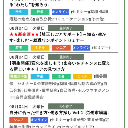
る“わたし”を知ろう-
セミナー
就職・転職
学生
若者
オンライン
[
][
活動の進め方
自己分析
コミュニケーション
その他
][
][
][
]
08月04日 火曜日
受付終了
★★新企画★★
【埼玉しごとサポート】～知る・生か
す・楽しむ～就職ワンポイントセミナー
セミナー
若者
ミドル
シニア
オンライン
[
]
08月04日 火曜日
受付終了
【羽生開催】変化を楽しもう！出会いをチャンスに変え
る新しいキャリアの見つけ方
熊谷開
就職氷河期
学生
若者
ミドル
[
催 セミナー＆企業説明会
就職・転職活動の進め方
自
][
][
己分析
仕事研究・業界研究
自己管理・セルフマネジメン
][
][
ト
合同企業説明会
][
]
08月04日 火曜日
受付終了
自分に合った生き方・働き方探し Vol.1 -労働市場編-
セミナー
仕事研究・業界研究
定
シニア
オンライン
[
][
][
年後の生活
セカンドライフ
セカンドキャリア
][
][
]