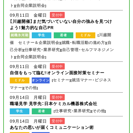
ト
合同企業説明会
][
]
09月11日 金曜日
受付中
【川越開催】まだ気づいていない自分の強みを見つけ
よう！魅力的な自己PR
川越開
就職氷河期
学生
若者
ミドル
[
催 セミナー＆企業説明会
就職・転職活動の進め方
自
][
][
己分析
仕事研究・業界研究
自己管理・セルフマネジメン
][
][
ト
合同企業説明会
][
]
09月11日 金曜日
受付中
自信をもって臨む!オンライン面接対策セミナー
セミナー
就活マナー・ビジネス
ミドル
オンライン
[
][
マナー
その他
][
]
09月14日 月曜日
受付中
職場見学 見学先：日本ケミカル機器株式会社
仕事研究・業界研究
その他
学生
若者
[
][
]
09月14日 月曜日
受付中
あなたの思いが届くコミュニケーション術