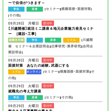
ーで自信がつきます～
セミナー
模擬面接・面接対策
学生
若者
[
][
]
その他
[
]
09月28日 月曜日
受付中
【川越開催】就活ミニ講座＆地元企業魅力発見セミナ
ー [建設・工事]
川越開
就職氷河期
学生
若者
ミドル
[
催 セミナー＆企業説明会
仕事研究・業界研究
合同企
][
][
業説明会
]
09月28日 月曜日
受付中
面接対策 あなたの経験、武器にする
セミナー
模擬面接・面接対策
そ
ミドル
オンライン
[
][
][
の他
]
09月29日 火曜日
受付中
就職先の考え方講座
セミナー
その他
学生
若者
[
][
]
09月29日 火曜日
受付中
魅力ある応募書類の書き方