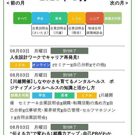
< 前の月
次の月 >
すべて
学生
若者
ミドル
シニア
就職氷河期
企業説明会
企業説明会
企業説明会
地域合同
（さいたま）
（川越）
（熊谷）
就職相談会
08月03日 月曜日
受付終了
人生設計ワークでキャリア再発見！
セミナー
自己分析
その他
ミドル
オンライン
[
][
][
]
08月03日 月曜日
受付終了
【川越開催】しなやかさを育てるメンタルヘルス ポ
ジティブメンタルヘルスの知識と活かし方
川越開
就職氷河期
学生
若者
ミドル
[
催 セミナー＆企業説明会
就職・転職活動の進め方
自
][
][
己分析
仕事研究・業界研究
自己管理・セルフマネジメン
][
][
ト
合同企業説明会
][
]
08月03日 月曜日
受付終了
“伝える力”で変わる！就職力アップ -自己PRがわか