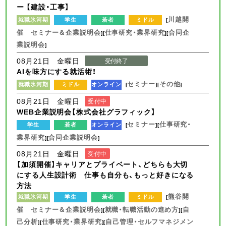
ー 【建設・工事】
川越開
就職氷河期
学生
若者
ミドル
[
催 セミナー＆企業説明会
仕事研究・業界研究
合同企
][
][
業説明会
]
08月21日 金曜日
受付終了
AIを味方にする就活術！
セミナー
その他
就職氷河期
ミドル
オンライン
[
][
]
08月21日 金曜日
受付中
WEB企業説明会【株式会社グラフィック】
セミナー
仕事研究・
学生
若者
オンライン
[
][
業界研究
合同企業説明会
][
]
08月21日 金曜日
受付中
【加須開催】キャリアとプライベート、どちらも大切
にする人生設計術 仕事も自分も、もっと好きになる
方法
熊谷開
就職氷河期
学生
若者
ミドル
[
催 セミナー＆企業説明会
就職・転職活動の進め方
自
][
][
己分析
仕事研究・業界研究
自己管理・セルフマネジメン
][
][