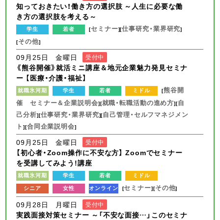
知っておきたい！働き方の選択肢 ～人生に必要な働
き方の選択肢を考える～
セミナー
仕事研究・業界研究
学生
若者
[
][
]
その他
[
]
09月25日 金曜日
受付中
《熊谷開催》就活ミニ講座＆地元企業魅力発見セミナ
ー 【医療・介護・福祉】
熊谷開
就職氷河期
学生
若者
ミドル
[
催 セミナー＆企業説明会
就職・転職活動の進め方
自
][
][
己分析
仕事研究・業界研究
自己管理・セルフマネジメン
][
][
ト
合同企業説明会
][
]
09月25日 金曜日
受付中
【初心者・Zoom操作に不安な方】 Zoomでセミナー
を受講してみよう!講座
就職氷河期
学生
若者
ミドル
セミナー
その他
シニア
女性
オンライン
[
][
]
09月28日 月曜日
受付中
実践面接対策セミナー ～「不安な面接…」このセミナ