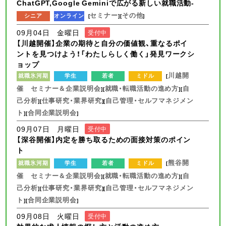
ChatGPT,Google Geminiで広がる新しい就職活動-
セミナー
その他
シニア
オンライン
[
][
]
09月04日 金曜日
受付中
【川越開催】企業の期待と自分の価値観、重なるポイ
ントを見つけよう！「わたしらしく働く」発見ワークシ
ョップ
川越開
就職氷河期
学生
若者
ミドル
[
催 セミナー＆企業説明会
就職・転職活動の進め方
自
][
][
己分析
仕事研究・業界研究
自己管理・セルフマネジメン
][
][
ト
合同企業説明会
][
]
09月07日 月曜日
受付中
【深谷開催】内定を勝ち取るための面接対策のポイン
ト
熊谷開
就職氷河期
学生
若者
ミドル
[
催 セミナー＆企業説明会
就職・転職活動の進め方
自
][
][
己分析
仕事研究・業界研究
自己管理・セルフマネジメン
][
][
ト
合同企業説明会
][
]
09月08日 火曜日
受付中