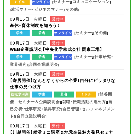
セミナー
コミュニケーション
ミドル
オンライン
[
][
]
就活マナー・ビジネスマナー
その他
[
][
]
09月15日 火曜日
受付中
産休・育休制度を知ろう！
セミナー
その他
学生
若者
オンライン
[
][
]
09月17日 木曜日
受付中
WEB企業説明会【中央化学株式会社 関東工場】
セミナー
仕事研究・
学生
若者
オンライン
[
][
業界研究
合同企業説明会
][
]
09月17日 木曜日
受付中
【寄居開催】なんとなくからの卒業！自分にピッタリな
仕事の見つけ方
熊谷開
就職氷河期
学生
若者
ミドル
[
催 セミナー＆企業説明会
就職・転職活動の進め方
自
][
][
己分析
仕事研究・業界研究
自己管理・セルフマネジメン
][
][
ト
合同企業説明会
][
]
09月17日 木曜日
受付中
【川越開催】就活ミニ講座＆地元企業魅力発見セミナ