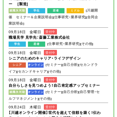
ー [製造]
川越開
就職氷河期
学生
若者
ミドル
[
催 セミナー＆企業説明会
仕事研究・業界研究
合同企
][
][
業説明会
]
09月18日 金曜日
受付中
職場見学 見学先：斎藤工業株式会社
仕事研究・業界研究
その他
学生
若者
[
][
]
09月18日 金曜日
受付中
シニアのためのキャリア・ライフデザイン
セミナー
自己分析
セカンドラ
シニア
オンライン
[
][
][
イフ
セカンドキャリア
その他
][
][
]
09月18日 金曜日
受付中
自分らしさを見つめよう！自己肯定感アップセミナー
セミナー
自己分析
自己管理・セ
就職氷河期
オンライン
[
][
][
ルフマネジメント
その他
][
]
09月24日 木曜日
受付中
【川越オンライン開催】世代を超えて信頼を築く！伝わ