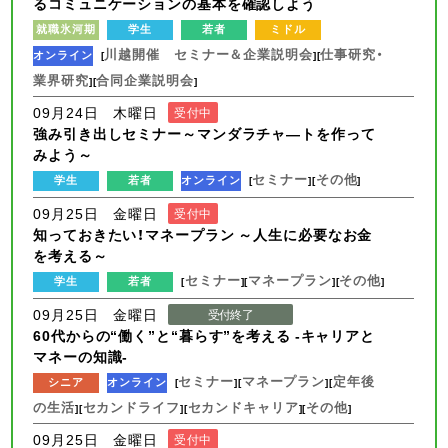
るコミュニケーションの基本を確認しよう
就職氷河期
学生
若者
ミドル
川越開催 セミナー＆企業説明会
仕事研究・
オンライン
[
][
業界研究
合同企業説明会
][
]
09月24日 木曜日
受付中
強み引き出しセミナー～マンダラチャ―トを作って
みよう～
セミナー
その他
学生
若者
オンライン
[
][
]
09月25日 金曜日
受付中
知っておきたい！マネープラン ～人生に必要なお金
を考える～
セミナー
マネープラン
その他
学生
若者
[
][
][
]
09月25日 金曜日
受付終了
60代からの“働く”と“暮らす”を考える -キャリアと
マネーの知識-
セミナー
マネープラン
定年後
シニア
オンライン
[
][
][
の生活
セカンドライフ
セカンドキャリア
その他
][
][
][
]
09月25日 金曜日
受付中