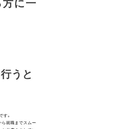
る方に一
を行うと
です。
から就職までスムー