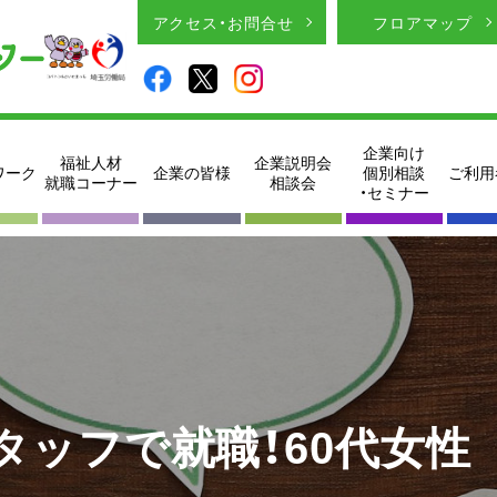
アクセス・お問合せ
フロアマップ
企業向け
福祉人材
企業説明会
ワーク
企業の皆様
個別相談
ご利用
就職コーナー
相談会
・セミナー
タッフで就職！60代女性