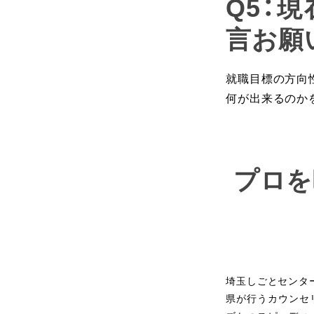
Q5：
言お願
就職目標の方向
何が出来るのか
プロを
埼玉しごとセンタ
県が行うカウンセ