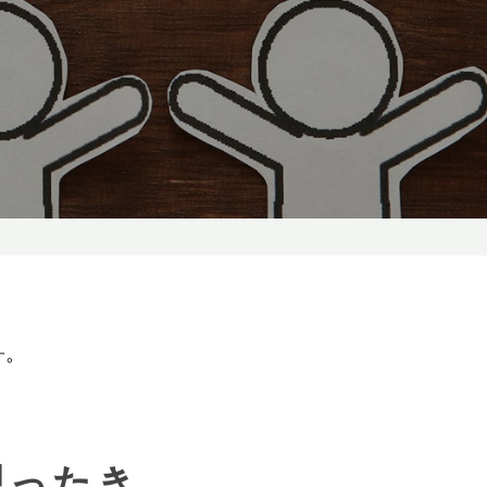
す。
思ったき