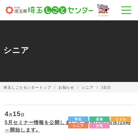
シニア
埼玉しごとセンタートップ
お知らせ
シニア
3頁目
4
15
月
日
学生
若者
ミドル
5月セミナー情報を公開しました。申込は4/15(水)10時
シニア
女性
～開始します。