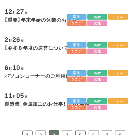
12
27
月
日
学生
若者
ミドル
【重要】年末年始の休業のお知らせ
シニア
女性
2
26
月
日
学生
若者
ミドル
【令和８年度の運営について】
シニア
女性
6
10
月
日
学生
若者
ミドル
パソコンコーナーのご利用について
シニア
女性
11
05
月
日
学生
若者
ミドル
製造業：金属加工のお仕事！（20代男性）
シニア
女性