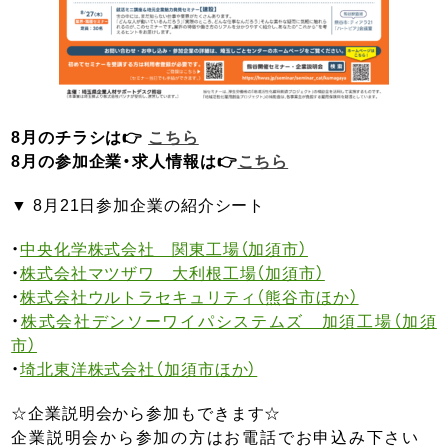
8月のチラシは👉
こちら
8月の参加企業・求人情報は👉
こちら
▼ 8月21日参加企業の紹介シート
・
中央化学株式会社 関東工場（加須市）
・
株式会社マツザワ 大利根工場（加須市）
・
株式会社ウルトラセキュリティ（熊谷市ほか）
・
株式会社デンソーワイパシステムズ 加須工場（加須
市）
・
埼北東洋株式会社（加須市ほか）
☆企業説明会から参加もできます☆
企業説明会から参加の方はお電話でお申込み下さい