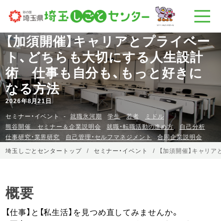
【加須開催】キャリアとプライベー
ト、どちらも大切にする人生設計
術 仕事も自分も、もっと好きに
なる方法
2026年8月21日
セミナー・イベント
就職氷河期
学生
若者
ミドル
熊谷開催 セミナー＆企業説明会
就職・転職活動の進め方
自己分析
仕事研究・業界研究
自己管理・セルフマネジメント
合同企業説明会
埼玉しごとセンタートップ
セミナー・イベント
【加須開催】キャリア
概要
【仕事】と【私生活】を見つめ直してみませんか。