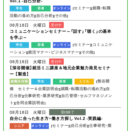
Vol.1 -自己分析-
セミナー
就職・転職
学生
若者
オンライン
[
][
活動の進め方
自己分析
その他
][
][
]
08月18日 火曜日
受付中
コミュニケーションセミナー～「話す」「聴く」の基本
を学ぶ～
セミナー
コミュニケ
学生
若者
オンライン
[
][
ーション
就活マナー・ビジネスマナー
その他
][
][
]
08月18日 火曜日
受付中
【深谷開催】就活ミニ講座＆地元企業魅力発見セミナ
ー 【製造】
熊谷開
就職氷河期
学生
若者
ミドル
[
催 セミナー＆企業説明会
就職・転職活動の進め方
自
][
][
己分析
仕事研究・業界研究
自己管理・セルフマネジメン
][
][
ト
合同企業説明会
][
]
08月18日 火曜日
受付終了
自分に合った生き方・働き方探し Vol.2 -実践編-
セミナー
自己分析
仕事研究・業
シニア
オンライン
[
][
][