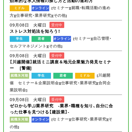
効果的な求人情報の探し方と活動の進め方
セミナー
就職・転職活動の進め
ミドル
オンライン
[
][
方
仕事研究・業界研究
その他
][
][
]
09月08日 火曜日
受付中
ストレス対処法を知ろう！
セミナー
自己管理・
学生
若者
オンライン
[
][
セルフマネジメント
その他
][
]
09月08日 火曜日
受付中
【川越開催】就活ミニ講座＆地元企業魅力発見セミナ
ー [警備]
川越開
就職氷河期
学生
若者
ミドル
[
催 セミナー＆企業説明会
仕事研究・業界研究
合同企
][
][
業説明会
]
09月08日 火曜日
受付中
ゼロから学ぶ業界研究 -業界・職種を知り、自分に合
った仕事を見つける【建設業】-
セミナー
仕事研究・業界研究
そ
就職氷河期
オンライン
[
][
][
の他
]