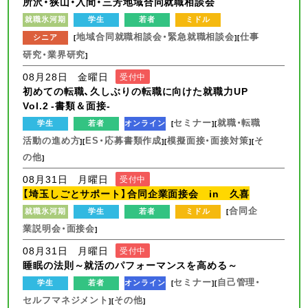
所沢・狭山・入間・三芳地域合同就職相談会
就職氷河期
学生
若者
ミドル
地域合同就職相談会・緊急就職相談会
仕事
シニア
[
][
研究・業界研究
]
08月28日 金曜日
受付中
初めての転職、久しぶりの転職に向けた就職力UP
Vol.2 -書類＆面接-
セミナー
就職・転職
学生
若者
オンライン
[
][
活動の進め方
ES・応募書類作成
模擬面接・面接対策
そ
][
][
][
の他
]
08月31日 月曜日
受付中
【埼玉しごとサポート】合同企業面接会 in 久喜
合同企
就職氷河期
学生
若者
ミドル
[
業説明会・面接会
]
08月31日 月曜日
受付中
睡眠の法則～就活のパフォーマンスを高める～
セミナー
自己管理・
学生
若者
オンライン
[
][
セルフマネジメント
その他
][
]