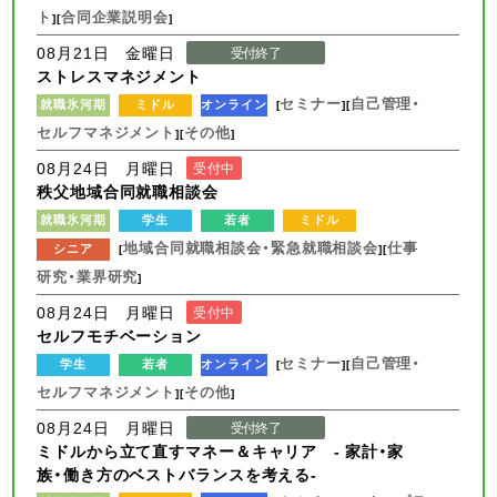
ト
合同企業説明会
][
]
08月21日 金曜日
受付終了
ストレスマネジメント
セミナー
自己管理・
就職氷河期
ミドル
オンライン
[
][
セルフマネジメント
その他
][
]
08月24日 月曜日
受付中
秩父地域合同就職相談会
就職氷河期
学生
若者
ミドル
地域合同就職相談会・緊急就職相談会
仕事
シニア
[
][
研究・業界研究
]
08月24日 月曜日
受付中
セルフモチベーション
セミナー
自己管理・
学生
若者
オンライン
[
][
セルフマネジメント
その他
][
]
08月24日 月曜日
受付終了
ミドルから立て直すマネー＆キャリア - 家計・家
族・働き方のベストバランスを考える-