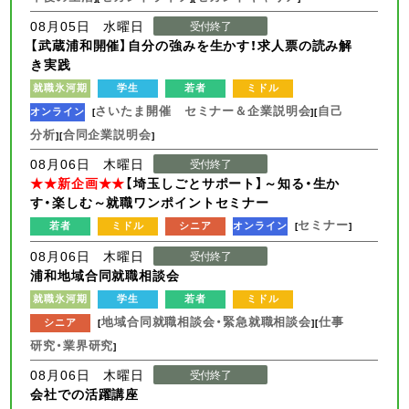
08月05日 水曜日
受付終了
【武蔵浦和開催】自分の強みを生かす！求人票の読み解
き実践
就職氷河期
学生
若者
ミドル
さいたま開催 セミナー＆企業説明会
自己
オンライン
[
][
分析
合同企業説明会
][
]
08月06日 木曜日
受付終了
★★新企画★★
【埼玉しごとサポート】～知る・生か
す・楽しむ～就職ワンポイントセミナー
セミナー
若者
ミドル
シニア
オンライン
[
]
08月06日 木曜日
受付終了
浦和地域合同就職相談会
就職氷河期
学生
若者
ミドル
地域合同就職相談会・緊急就職相談会
仕事
シニア
[
][
研究・業界研究
]
08月06日 木曜日
受付終了
会社での活躍講座