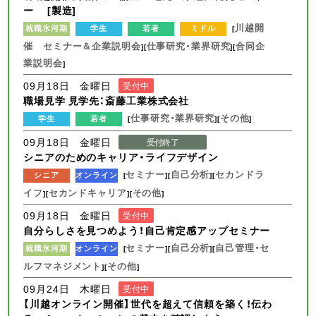
ー [製造]
川越開
就職氷河期
学生
若者
ミドル
[
催 セミナー＆企業説明会
仕事研究・業界研究
合同企
][
][
業説明会
]
09月18日 金曜日
受付中
職場見学 見学先：斎藤工業株式会社
仕事研究・業界研究
その他
学生
若者
[
][
]
09月18日 金曜日
受付終了
シニアのためのキャリア・ライフデザイン
セミナー
自己分析
セカンドラ
シニア
オンライン
[
][
][
イフ
セカンドキャリア
その他
][
][
]
09月18日 金曜日
受付中
自分らしさを見つめよう！自己肯定感アップセミナー
セミナー
自己分析
自己管理・セ
就職氷河期
オンライン
[
][
][
ルフマネジメント
その他
][
]
09月24日 木曜日
受付中
【川越オンライン開催】世代を超えて信頼を築く！伝わ