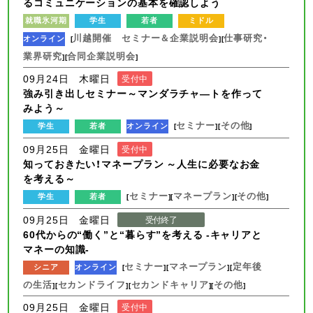
るコミュニケーションの基本を確認しよう
就職氷河期
学生
若者
ミドル
川越開催 セミナー＆企業説明会
仕事研究・
オンライン
[
][
業界研究
合同企業説明会
][
]
09月24日 木曜日
受付中
強み引き出しセミナー～マンダラチャ―トを作って
みよう～
セミナー
その他
学生
若者
オンライン
[
][
]
09月25日 金曜日
受付中
知っておきたい！マネープラン ～人生に必要なお金
を考える～
セミナー
マネープラン
その他
学生
若者
[
][
][
]
09月25日 金曜日
受付終了
60代からの“働く”と“暮らす”を考える -キャリアと
マネーの知識-
セミナー
マネープラン
定年後
シニア
オンライン
[
][
][
の生活
セカンドライフ
セカンドキャリア
その他
][
][
][
]
09月25日 金曜日
受付中