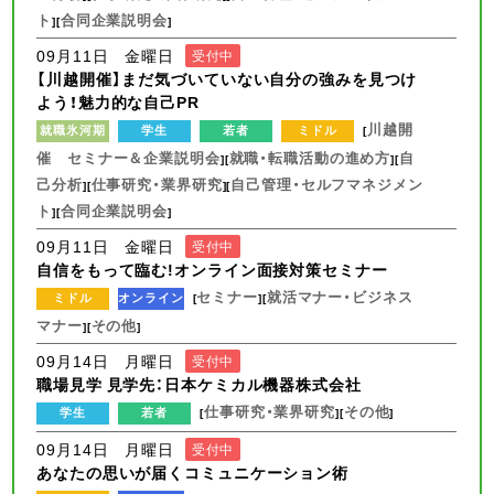
ト
合同企業説明会
][
]
09月11日 金曜日
受付中
【川越開催】まだ気づいていない自分の強みを見つけ
よう！魅力的な自己PR
川越開
就職氷河期
学生
若者
ミドル
[
催 セミナー＆企業説明会
就職・転職活動の進め方
自
][
][
己分析
仕事研究・業界研究
自己管理・セルフマネジメン
][
][
ト
合同企業説明会
][
]
09月11日 金曜日
受付中
自信をもって臨む!オンライン面接対策セミナー
セミナー
就活マナー・ビジネス
ミドル
オンライン
[
][
マナー
その他
][
]
09月14日 月曜日
受付中
職場見学 見学先：日本ケミカル機器株式会社
仕事研究・業界研究
その他
学生
若者
[
][
]
09月14日 月曜日
受付中
あなたの思いが届くコミュニケーション術