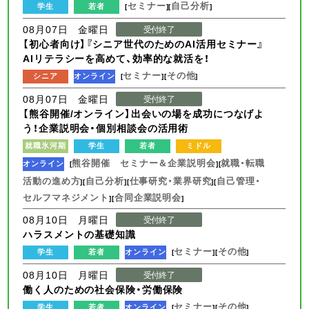
セミナー
自己分析
学生
若者
[
][
]
08月07日 金曜日
受付終了
【初心者向け】『シニア世代のためのAI活用セミナー』
AIリテラシーを高めて、効率的な就活を！
セミナー
その他
シニア
オンライン
[
][
]
08月07日 金曜日
受付終了
【熊谷開催/オンライン】出会いの場を成功につなげよ
う！企業説明会・個別相談会の活用術
就職氷河期
学生
若者
ミドル
熊谷開催 セミナー＆企業説明会
就職・転職
オンライン
[
][
活動の進め方
自己分析
仕事研究・業界研究
自己管理・
][
][
][
セルフマネジメント
合同企業説明会
][
]
08月10日 月曜日
受付終了
ハラスメントの基礎知識
セミナー
その他
学生
若者
オンライン
[
][
]
08月10日 月曜日
受付終了
働く人のための社会保険・労働保険
セミナー
その他
学生
若者
オンライン
[
][
]