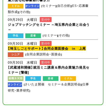
セミナー
自己分析
ES・応募書
ミドル
オンライン
[
][
][
類作成
その他
][
]
09月29日 火曜日
受付中
ジョブマッチングセミナー ～埼玉県内企業と出会う
～
セミナー
その他
学生
若者
[
][
]
09月30日 水曜日
受付中
【埼玉しごとサポート】合同企業面接会 in 上尾
合同企業説明会・面接会
シニア
[
]
09月30日 水曜日
受付中
【武蔵浦和開催】就活ミニ講座＆県内企業魅力発見セ
ミナー [警備]
就職氷河期
学生
若者
ミドル
さいたま開催 セミナー＆企業説明会
仕事
オンライン
[
][
研究・業界研究
]