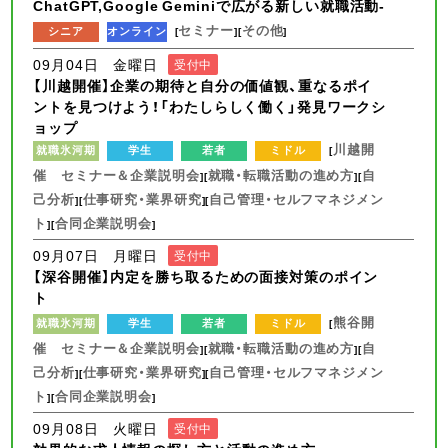
ChatGPT,Google Geminiで広がる新しい就職活動-
セミナー
その他
シニア
オンライン
[
][
]
09月04日 金曜日
受付中
【川越開催】企業の期待と自分の価値観、重なるポイ
ントを見つけよう！「わたしらしく働く」発見ワークシ
ョップ
川越開
就職氷河期
学生
若者
ミドル
[
催 セミナー＆企業説明会
就職・転職活動の進め方
自
][
][
己分析
仕事研究・業界研究
自己管理・セルフマネジメン
][
][
ト
合同企業説明会
][
]
09月07日 月曜日
受付中
【深谷開催】内定を勝ち取るための面接対策のポイン
ト
熊谷開
就職氷河期
学生
若者
ミドル
[
催 セミナー＆企業説明会
就職・転職活動の進め方
自
][
][
己分析
仕事研究・業界研究
自己管理・セルフマネジメン
][
][
ト
合同企業説明会
][
]
09月08日 火曜日
受付中