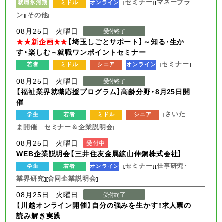
セミナー
マネープラ
就職氷河期
ミドル
オンライン
[
][
ン
その他
][
]
08月25日 火曜日
受付終了
★★新企画★★
【埼玉しごとサポート】～知る・生か
す・楽しむ～就職ワンポイントセミナー
セミナー
若者
ミドル
シニア
オンライン
[
]
08月25日 火曜日
受付終了
【福祉業界就職応援プログラム】高齢分野・8月25日開
催
さいた
学生
若者
ミドル
シニア
[
ま開催 セミナー＆企業説明会
]
08月25日 火曜日
受付中
WEB企業説明会【三井住友金属鉱山伸銅株式会社】
セミナー
仕事研究・
学生
若者
オンライン
[
][
業界研究
合同企業説明会
][
]
08月25日 火曜日
受付終了
【川越オンライン開催】自分の強みを生かす！求人票の
読み解き実践