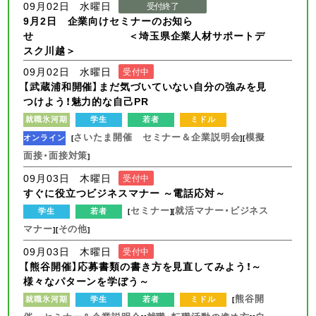
09月02日 水曜日
受付終了
9月2日 企業向けセミナーのお知ら
せ ＜埼玉県企業人材サポートデ
スク川越＞
09月02日 水曜日
受付中
【武蔵浦和開催】まだ気づいていない自分の強みを見
つけよう！魅力的な自己PR
就職氷河期
学生
若者
ミドル
さいたま開催 セミナー＆企業説明会
模擬
オンライン
[
][
面接・面接対策
]
09月03日 木曜日
受付中
すぐに役立つビジネスマナー ～電話応対～
セミナー
就活マナー・ビジネス
学生
若者
[
][
マナー
その他
][
]
09月03日 木曜日
受付中
【熊谷開催】応募書類の書き方を見直してみよう！～
様々なパターンを学ぼう～
熊谷開
就職氷河期
学生
若者
ミドル
[