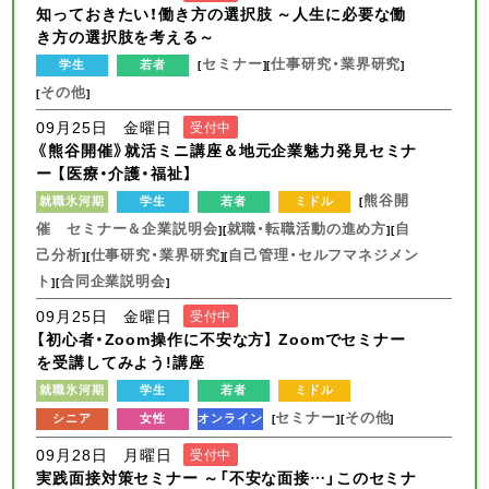
知っておきたい！働き方の選択肢 ～人生に必要な働
き方の選択肢を考える～
セミナー
仕事研究・業界研究
学生
若者
[
][
]
その他
[
]
09月25日 金曜日
受付中
《熊谷開催》就活ミニ講座＆地元企業魅力発見セミナ
ー 【医療・介護・福祉】
熊谷開
就職氷河期
学生
若者
ミドル
[
催 セミナー＆企業説明会
就職・転職活動の進め方
自
][
][
己分析
仕事研究・業界研究
自己管理・セルフマネジメン
][
][
ト
合同企業説明会
][
]
09月25日 金曜日
受付中
【初心者・Zoom操作に不安な方】 Zoomでセミナー
を受講してみよう!講座
就職氷河期
学生
若者
ミドル
セミナー
その他
シニア
女性
オンライン
[
][
]
09月28日 月曜日
受付中
実践面接対策セミナー ～「不安な面接…」このセミナ