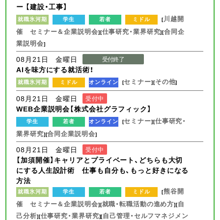
ー 【建設・工事】
川越開
就職氷河期
学生
若者
ミドル
[
催 セミナー＆企業説明会
仕事研究・業界研究
合同企
][
][
業説明会
]
08月21日 金曜日
受付終了
AIを味方にする就活術！
セミナー
その他
就職氷河期
ミドル
オンライン
[
][
]
08月21日 金曜日
受付中
WEB企業説明会【株式会社グラフィック】
セミナー
仕事研究・
学生
若者
オンライン
[
][
業界研究
合同企業説明会
][
]
08月21日 金曜日
受付中
【加須開催】キャリアとプライベート、どちらも大切
にする人生設計術 仕事も自分も、もっと好きになる
方法
熊谷開
就職氷河期
学生
若者
ミドル
[
催 セミナー＆企業説明会
就職・転職活動の進め方
自
][
][
己分析
仕事研究・業界研究
自己管理・セルフマネジメン
][
][