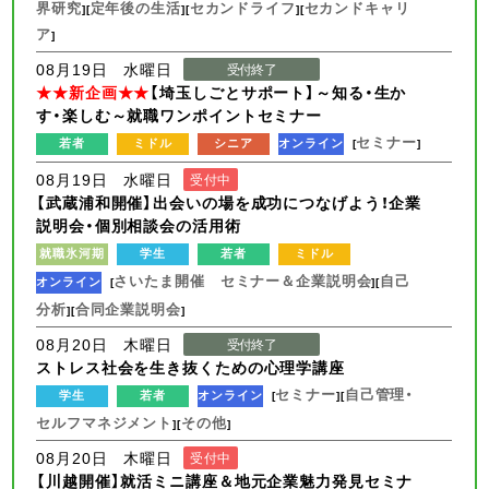
界研究
定年後の生活
セカンドライフ
セカンドキャリ
][
][
][
ア
]
08月19日 水曜日
受付終了
★★新企画★★
【埼玉しごとサポート】～知る・生か
す・楽しむ～就職ワンポイントセミナー
セミナー
若者
ミドル
シニア
オンライン
[
]
08月19日 水曜日
受付中
【武蔵浦和開催】出会いの場を成功につなげよう！企業
説明会・個別相談会の活用術
就職氷河期
学生
若者
ミドル
さいたま開催 セミナー＆企業説明会
自己
オンライン
[
][
分析
合同企業説明会
][
]
08月20日 木曜日
受付終了
ストレス社会を生き抜くための心理学講座
セミナー
自己管理・
学生
若者
オンライン
[
][
セルフマネジメント
その他
][
]
08月20日 木曜日
受付中
【川越開催】就活ミニ講座＆地元企業魅力発見セミナ