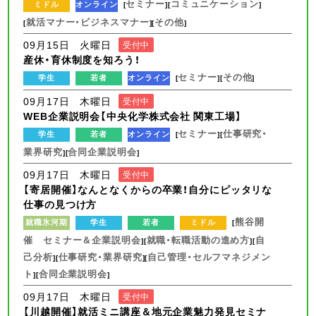
セミナー
コミュニケーション
ミドル
オンライン
[
][
]
就活マナー・ビジネスマナー
その他
[
][
]
09月15日 火曜日
受付中
産休・育休制度を知ろう！
セミナー
その他
学生
若者
オンライン
[
][
]
09月17日 木曜日
受付中
WEB企業説明会【中央化学株式会社 関東工場】
セミナー
仕事研究・
学生
若者
オンライン
[
][
業界研究
合同企業説明会
][
]
09月17日 木曜日
受付中
【寄居開催】なんとなくからの卒業！自分にピッタリな
仕事の見つけ方
熊谷開
就職氷河期
学生
若者
ミドル
[
催 セミナー＆企業説明会
就職・転職活動の進め方
自
][
][
己分析
仕事研究・業界研究
自己管理・セルフマネジメン
][
][
ト
合同企業説明会
][
]
09月17日 木曜日
受付中
【川越開催】就活ミニ講座＆地元企業魅力発見セミナ