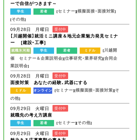
ーで自信がつきます～
セミナー
模擬面接・面接対策
学生
若者
[
][
]
その他
[
]
09月28日 月曜日
受付中
【川越開催】就活ミニ講座＆地元企業魅力発見セミナ
ー [建設・工事]
川越開
就職氷河期
学生
若者
ミドル
[
催 セミナー＆企業説明会
仕事研究・業界研究
合同企
][
][
業説明会
]
09月28日 月曜日
受付中
面接対策 あなたの経験、武器にする
セミナー
模擬面接・面接対策
そ
ミドル
オンライン
[
][
][
の他
]
09月29日 火曜日
受付中
就職先の考え方講座
セミナー
その他
学生
若者
[
][
]
09月29日 火曜日
受付中
魅力ある応募書類の書き方