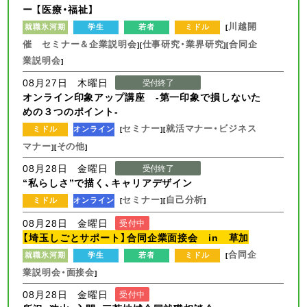
ー 【医療・福祉】
川越開
就職氷河期
学生
若者
ミドル
[
催 セミナー＆企業説明会
仕事研究・業界研究
合同企
][
][
業説明会
]
08月27日 木曜日
受付終了
オンライン印象アップ講座 -第一印象で損しないた
めの３つのポイント-
セミナー
就活マナー・ビジネス
ミドル
オンライン
[
][
マナー
その他
][
]
08月28日 金曜日
受付終了
“私らしさ”で描く、キャリアデザイン
セミナー
自己分析
ミドル
オンライン
[
][
]
08月28日 金曜日
受付中
【埼玉しごとサポート】合同企業面接会 in 草加
合同企
就職氷河期
学生
若者
ミドル
[
業説明会・面接会
]
08月28日 金曜日
受付中