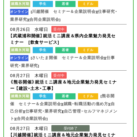
就職氷河期
学生
若者
ミドル
川越開催 セミナー＆企業説明会
仕事研究・
オンライン
[
][
業界研究
合同企業説明会
][
]
08月26日 水曜日
受付中
【武蔵浦和開催】就活ミニ講座＆県内企業魅力発見セ
ミナー [飲食サービス]
就職氷河期
学生
若者
ミドル
さいたま開催 セミナー＆企業説明会
仕事
オンライン
[
][
研究・業界研究
]
08月27日 木曜日
受付中
《熊谷開催》就活ミニ講座＆地元企業魅力発見セミナ
ー 【建設・土木・工事】
熊谷開
就職氷河期
学生
若者
ミドル
[
催 セミナー＆企業説明会
就職・転職活動の進め方
自
][
][
己分析
仕事研究・業界研究
自己管理・セルフマネジメン
][
][
ト
合同企業説明会
][
]
08月27日 木曜日
受付終了
【川越開催】就活ミニ講座＆地元企業魅力発見セミナ