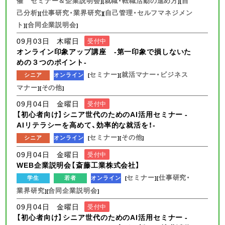
催 セミナー＆企業説明会
就職・転職活動の進め方
自
][
][
己分析
仕事研究・業界研究
自己管理・セルフマネジメン
][
][
ト
合同企業説明会
][
]
09月03日 木曜日
受付中
オンライン印象アップ講座 -第一印象で損しないた
めの３つのポイント-
セミナー
就活マナー・ビジネス
シニア
オンライン
[
][
マナー
その他
][
]
09月04日 金曜日
受付中
【初心者向け】シニア世代のためのAI活用セミナー -
AIリテラシーを高めて、効率的な就活を！-
セミナー
その他
シニア
オンライン
[
][
]
09月04日 金曜日
受付中
WEB企業説明会【斎藤工業株式会社】
セミナー
仕事研究・
学生
若者
オンライン
[
][
業界研究
合同企業説明会
][
]
09月04日 金曜日
受付中
【初心者向け】シニア世代のためのAI活用セミナー -