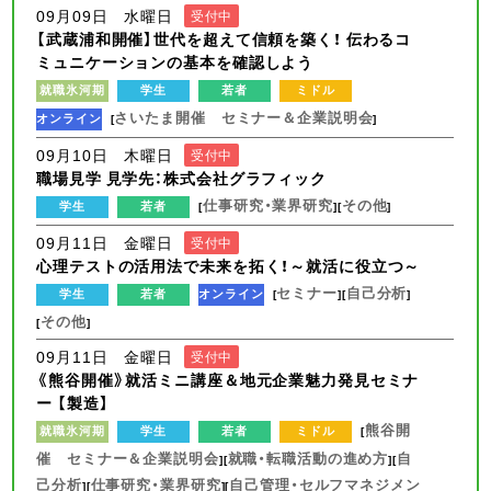
09月09日 水曜日
受付中
【武蔵浦和開催】世代を超えて信頼を築く！ 伝わるコ
ミュニケーションの基本を確認しよう
就職氷河期
学生
若者
ミドル
さいたま開催 セミナー＆企業説明会
オンライン
[
]
09月10日 木曜日
受付中
職場見学 見学先：株式会社グラフィック
仕事研究・業界研究
その他
学生
若者
[
][
]
09月11日 金曜日
受付中
心理テストの活用法で未来を拓く！～就活に役立つ～
セミナー
自己分析
学生
若者
オンライン
[
][
]
その他
[
]
09月11日 金曜日
受付中
《熊谷開催》就活ミニ講座＆地元企業魅力発見セミナ
ー 【製造】
熊谷開
就職氷河期
学生
若者
ミドル
[
催 セミナー＆企業説明会
就職・転職活動の進め方
自
][
][
己分析
仕事研究・業界研究
自己管理・セルフマネジメン
][
][