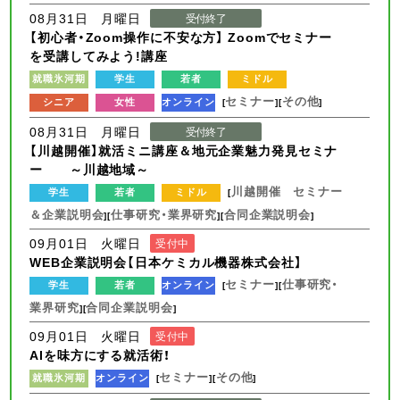
08月31日 月曜日
受付終了
【初心者・Zoom操作に不安な方】 Zoomでセミナー
を受講してみよう!講座
就職氷河期
学生
若者
ミドル
セミナー
その他
シニア
女性
オンライン
[
][
]
08月31日 月曜日
受付終了
【川越開催】就活ミニ講座＆地元企業魅力発見セミナ
ー ～川越地域～
川越開催 セミナー
学生
若者
ミドル
[
＆企業説明会
仕事研究・業界研究
合同企業説明会
][
][
]
09月01日 火曜日
受付中
WEB企業説明会【日本ケミカル機器株式会社】
セミナー
仕事研究・
学生
若者
オンライン
[
][
業界研究
合同企業説明会
][
]
09月01日 火曜日
受付中
AIを味方にする就活術！
セミナー
その他
就職氷河期
オンライン
[
][
]