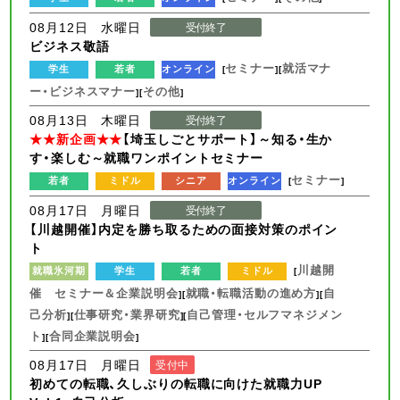
08月12日 水曜日
受付終了
ビジネス敬語
セミナー
就活マナ
学生
若者
オンライン
[
][
ー・ビジネスマナー
その他
][
]
08月13日 木曜日
受付終了
★★新企画★★
【埼玉しごとサポート】～知る・生か
す・楽しむ～就職ワンポイントセミナー
セミナー
若者
ミドル
シニア
オンライン
[
]
08月17日 月曜日
受付終了
【川越開催】内定を勝ち取るための面接対策のポイン
ト
川越開
就職氷河期
学生
若者
ミドル
[
催 セミナー＆企業説明会
就職・転職活動の進め方
自
][
][
己分析
仕事研究・業界研究
自己管理・セルフマネジメン
][
][
ト
合同企業説明会
][
]
08月17日 月曜日
受付中
初めての転職、久しぶりの転職に向けた就職力UP