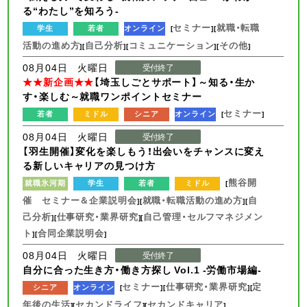
る“わたし”を知ろう-
セミナー
就職・転職
学生
若者
オンライン
[
][
活動の進め方
自己分析
コミュニケーション
その他
][
][
][
]
08月04日 火曜日
受付終了
★★新企画★★
【埼玉しごとサポート】～知る・生か
す・楽しむ～就職ワンポイントセミナー
セミナー
若者
ミドル
シニア
オンライン
[
]
08月04日 火曜日
受付終了
【羽生開催】変化を楽しもう！出会いをチャンスに変え
る新しいキャリアの見つけ方
熊谷開
就職氷河期
学生
若者
ミドル
[
催 セミナー＆企業説明会
就職・転職活動の進め方
自
][
][
己分析
仕事研究・業界研究
自己管理・セルフマネジメン
][
][
ト
合同企業説明会
][
]
08月04日 火曜日
受付終了
自分に合った生き方・働き方探し Vol.1 -労働市場編-
セミナー
仕事研究・業界研究
定
シニア
オンライン
[
][
][
年後の生活
セカンドライフ
セカンドキャリア
][
][
]