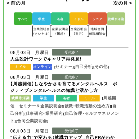
< 前の月
次の月 >
すべて
学生
若者
ミドル
シニア
就職氷河期
企業説明会
企業説明会
企業説明会
地域合同
（さいたま）
（川越）
（熊谷）
就職相談会
08月03日 月曜日
受付終了
人生設計ワークでキャリア再発見！
セミナー
自己分析
その他
ミドル
オンライン
[
][
][
]
08月03日 月曜日
受付終了
【川越開催】しなやかさを育てるメンタルヘルス ポ
ジティブメンタルヘルスの知識と活かし方
川越開
就職氷河期
学生
若者
ミドル
[
催 セミナー＆企業説明会
就職・転職活動の進め方
自
][
][
己分析
仕事研究・業界研究
自己管理・セルフマネジメン
][
][
ト
合同企業説明会
][
]
08月03日 月曜日
受付終了
“伝える力”で変わる！就職力アップ -自己PRがわか