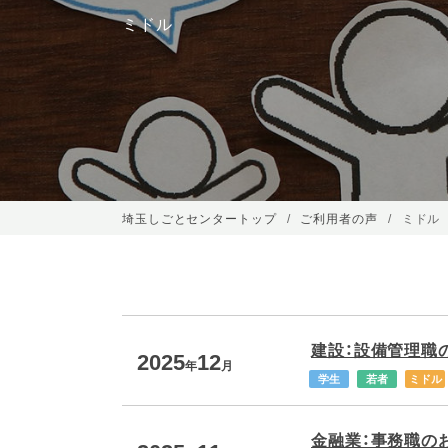
ミドル
埼玉しごとセンタートップ
ご利用者の声
ミドル
建設：設備管理職の
2025
12
年
月
学生
若者
ミドル
金融業：事務職のお