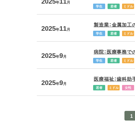
2025
11
年
月
学生
若者
ミドル
製造業：金属加工の
2025
11
年
月
学生
若者
ミドル
病院：医療事務での
2025
9
年
月
学生
若者
ミドル
医療福祉：歯科助手
2025
9
年
月
若者
ミドル
女性
1