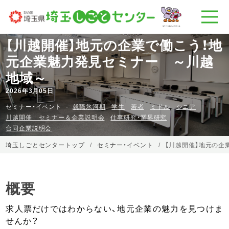
【川越開催】地元の企業で働こう！地
元企業魅力発見セミナー ～川越
地域～
2026年3月05日
セミナー・イベント
就職氷河期
学生
若者
ミドル
シニア
川越開催 セミナー＆企業説明会
仕事研究・業界研究
合同企業説明会
埼玉しごとセンタートップ
セミナー・イベント
【川越開催】地元の企
概要
求人票だけではわからない、地元企業の魅力を見つけま
せんか？