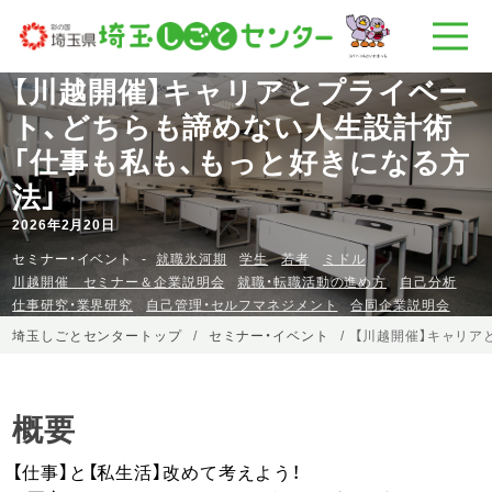
【川越開催】キャリアとプライベー
ト、どちらも諦めない人生設計術
「仕事も私も、もっと好きになる方
法」
2026年2月20日
セミナー・イベント
就職氷河期
学生
若者
ミドル
川越開催 セミナー＆企業説明会
就職・転職活動の進め方
自己分析
仕事研究・業界研究
自己管理・セルフマネジメント
合同企業説明会
埼玉しごとセンタートップ
セミナー・イベント
【川越開催】キャリア
概要
【仕事】と【私生活】改めて考えよう！