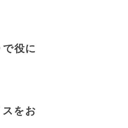
）で役に
イスをお