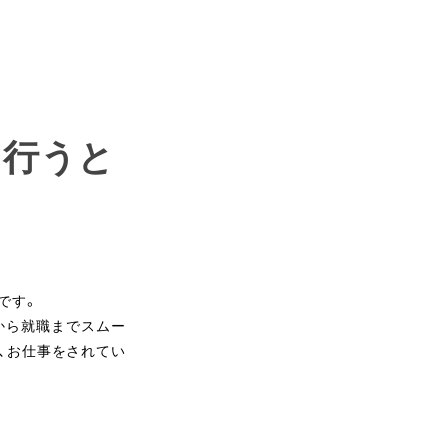
を行うと
です。
から就職までスムー
、お仕事をされてい