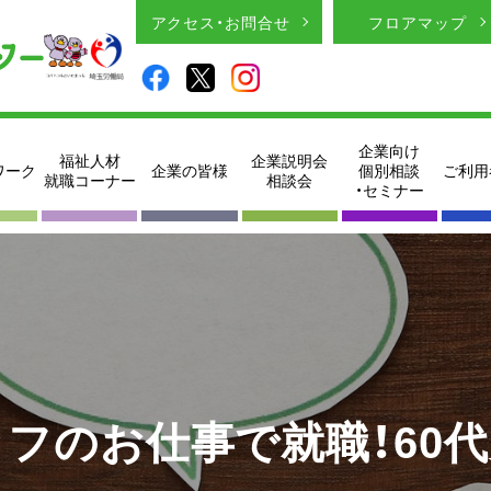
アクセス・お問合せ
フロアマップ
企業向け
福祉人材
企業説明会
ワーク
企業の皆様
個別相談
ご利用
就職コーナー
相談会
・セミナー
フのお仕事で就職！60