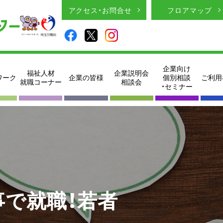
アクセス・お問合せ
フロアマップ
企業向け
福祉人材
企業説明会
ワーク
企業の皆様
個別相談
ご利用
就職コーナー
相談会
・セミナー
事で就職！若者