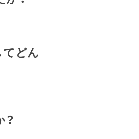
してどん
か？