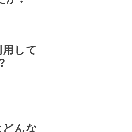
利用して
？
はどんな