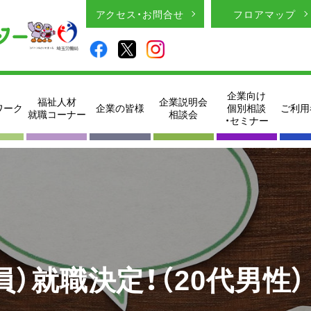
アクセス・お問合せ
フロアマップ
企業向け
福祉人材
企業説明会
ワーク
企業の皆様
個別相談
ご利用
就職コーナー
相談会
・セミナー
）就職決定！（20代男性）