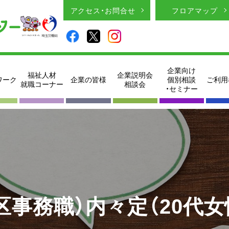
アクセス・お問合せ
フロアマップ
企業向け
福祉人材
企業説明会
ワーク
企業の皆様
個別相談
ご利用
就職コーナー
相談会
・セミナー
事務職）内々定（20代女