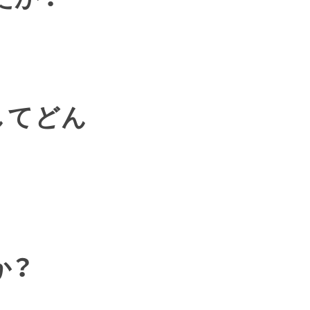
してどん
か？