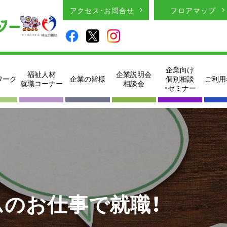
アクセス・お問合せ
フロアマップ
企業向け
福祉人材
企業説明会
ワーク
企業の皆様
個別相談
ご利用
就職コーナー
相談会
・セミナー
のお仕事で就職！