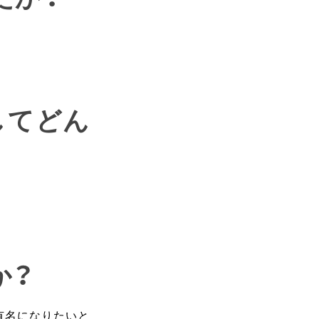
してどん
か？
有名になりたいと