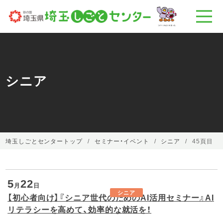
シニア
埼玉しごとセンタートップ
セミナー・イベント
シニア
45頁目
5
22
月
日
シニア
【初心者向け】『シニア世代のためのAI活用セミナー』AI
リテラシーを高めて、効率的な就活を！