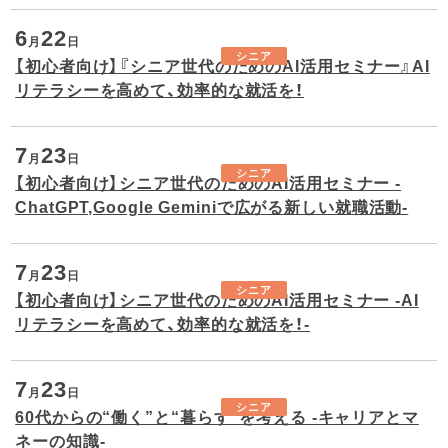
6
22
月
日
シニア
【初心者向け】『シニア世代のためのAI活用セミナー』AI
リテラシーを高めて、効率的な就活を！
7
23
月
日
シニア
【初心者向け】シニア世代のためのAI活用セミナー -
ChatGPT,Google Geminiで広がる新しい就職活動-
7
23
月
日
シニア
【初心者向け】シニア世代のためのAI活用セミナー -AI
リテラシーを高めて、効率的な就活を！-
7
23
月
日
シニア
60代からの“働く”と“暮らす”を考える -キャリアとマ
ネーの知識-