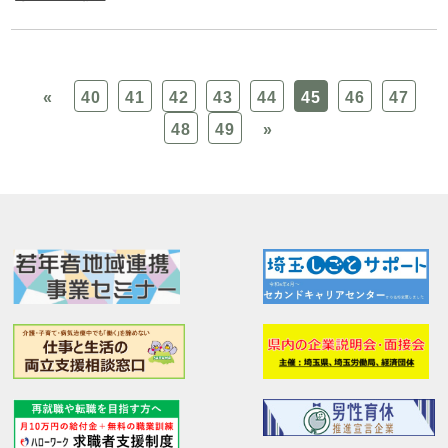
«
40
41
42
43
44
45
46
47
48
49
»