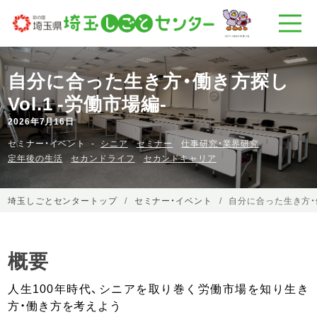
自分に合った生き方・働き方探し
Vol.1 -労働市場編-
2026年7月16日
セミナー・イベント
シニア
セミナー
仕事研究・業界研究
定年後の生活
セカンドライフ
セカンドキャリア
埼玉しごとセンタートップ
セミナー・イベント
自分に合った生き方・働
概要
人生100年時代、シニアを取り巻く労働市場を知り生き
方・働き方を考えよう