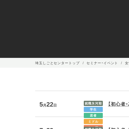
埼玉しごとセンタートップ
セミナー・イベント
女
5
22
【初心者
就職氷河期
月
日
学生
若者
ミドル
シニア