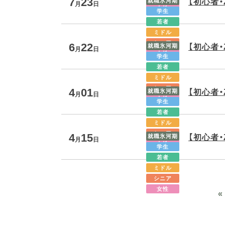
7
23
【初心者
就職氷河期
月
日
女性
学生
若者
ミドル
6
22
シニア
【初心者
就職氷河期
月
日
女性
学生
若者
ミドル
4
01
シニア
【初心者
就職氷河期
月
日
女性
学生
若者
ミドル
4
15
シニア
【初心者
就職氷河期
月
日
女性
学生
若者
ミドル
シニア
女性
«