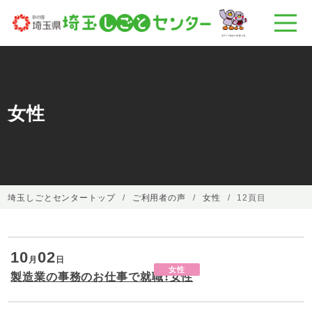
女性
埼玉しごとセンタートップ
ご利用者の声
女性
12頁目
10
02
月
日
女性
製造業の事務のお仕事で就職！女性