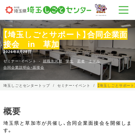
【埼玉しごとサポート】合同企業面
接会 in 草加
2026年8月28日
セミナー・イベント
就職氷河期
学生
若者
ミドル
合同企業説明会・面接会
埼玉しごとセンタートップ
セミナー・イベント
【埼玉しごとサポート
概要
埼玉県と草加市が共催し、合同企業面接会を開催しま
す。