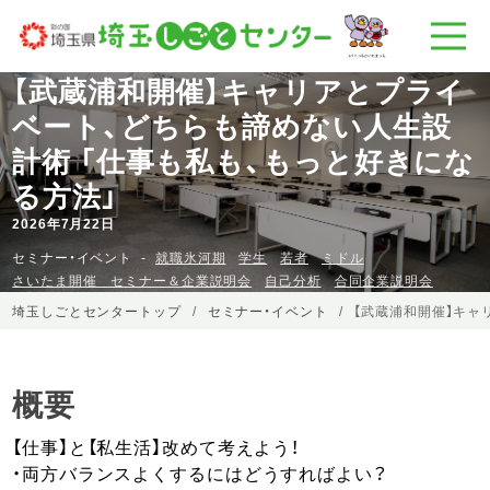
【武蔵浦和開催】キャリアとプライ
ベート、どちらも諦めない人生設
計術 「仕事も私も、もっと好きにな
る方法」
2026年7月22日
セミナー・イベント
就職氷河期
学生
若者
ミドル
さいたま開催 セミナー＆企業説明会
自己分析
合同企業説明会
埼玉しごとセンタートップ
セミナー・イベント
【武蔵浦和開催】キャ
概要
【仕事】と【私生活】改めて考えよう！
・両方バランスよくするにはどうすればよい？