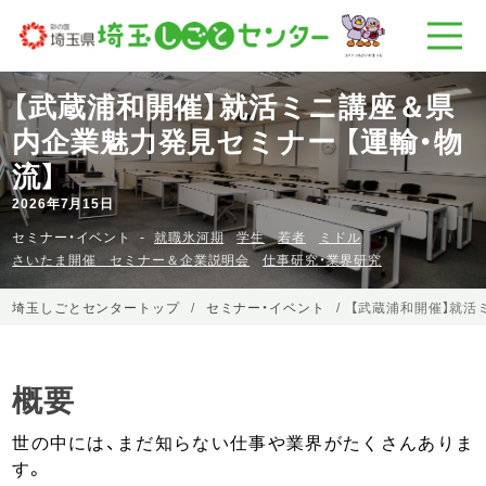
【武蔵浦和開催】就活ミニ講座＆県
内企業魅力発見セミナー 【運輸・物
流】
2026年7月15日
セミナー・イベント
就職氷河期
学生
若者
ミドル
さいたま開催 セミナー＆企業説明会
仕事研究・業界研究
埼玉しごとセンタートップ
セミナー・イベント
【武蔵浦和開催】就活
概要
世の中には、まだ知らない仕事や業界がたくさんありま
す。