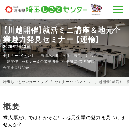
【川越開催】就活ミニ講座＆地元企
業魅力発見セミナー 【運輸】
2026年7月13日
セミナー・イベント
就職氷河期
学生
若者
ミドル
川越開催 セミナー＆企業説明会
仕事研究・業界研究
合同企業説明会
埼玉しごとセンタートップ
セミナー・イベント
【川越開催】就活ミニ
概要
求人票だけではわからない、地元企業の魅力を見つけま
せんか？