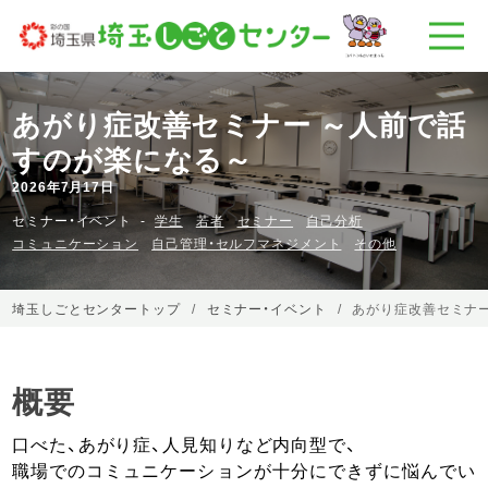
あがり症改善セミナー ～人前で話
すのが楽になる～
2026年7月17日
セミナー・イベント
学生
若者
セミナー
自己分析
コミュニケーション
自己管理・セルフマネジメント
その他
埼玉しごとセンタートップ
セミナー・イベント
あがり症改善セミナ
概要
口べた、あがり症、人見知りなど内向型で、
職場でのコミュニケーションが十分にできずに悩んでい