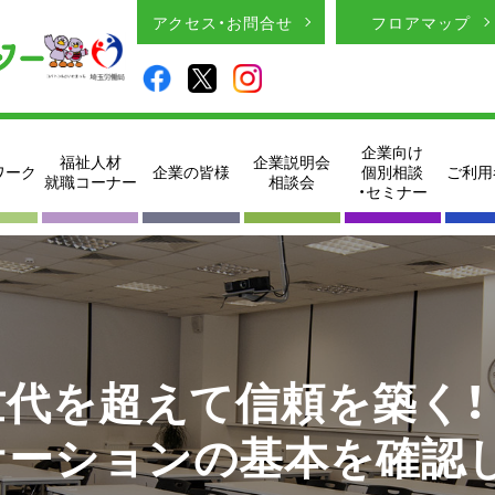
アクセス・お問合せ
フロアマップ
企業向け
福祉人材
企業説明会
ワーク
企業の皆様
個別相談
ご利用
就職コーナー
相談会
・セミナー
世代を超えて信頼を築く！
ケーションの基本を確認