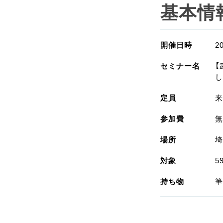
基本情
開催日時
2
セミナー名
【
し
定員
来
参加費
無
場所
埼
対象
5
持ち物
筆