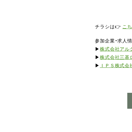
チラシは👉
こ
参加企業・求人
▶
株式会社アル
▶
株式会社三基
▶
ＩＰＳ株式会