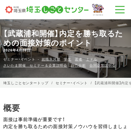
【武蔵浦和開催】内定を勝ち取るた
めの面接対策のポイント
2026年4月28日
セミナー・イベント
就職氷河期
学生
若者
ミドル
さいたま開催 セミナー＆企業説明会
自己分析
合同企業説明会
埼玉しごとセンタートップ
セミナー・イベント
【武蔵浦和開催】内定
概要
面接は事前準備が重要です！
内定を勝ち取るための面接対策ノウハウを習得しましょ