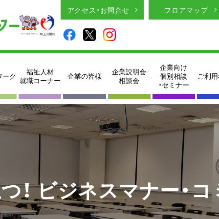
アクセス・お問合せ
フロアマップ
企業向け
福祉人材
企業説明会
ワーク
企業の皆様
個別相談
ご利用
就職コーナー
相談会
・セミナー
つ！ ビジネスマナー・