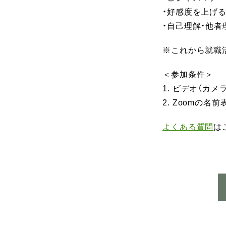
・好感度を上げ
・自己理解・他
※これから就職
＜参加条件＞
1. ビデオ（カ
2. Zoomの
よくある質問
は