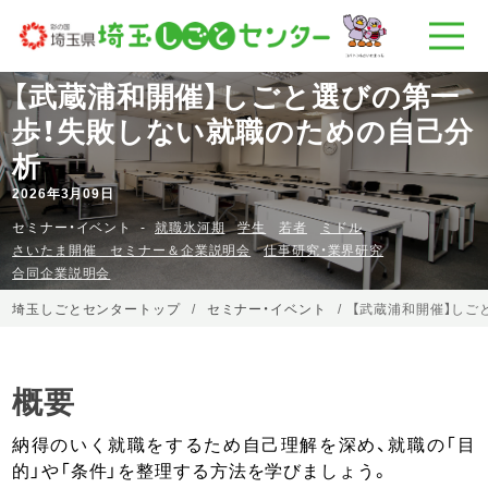
【武蔵浦和開催】しごと選びの第一
歩！失敗しない就職のための自己分
析
2026年3月09日
セミナー・イベント
就職氷河期
学生
若者
ミドル
さいたま開催 セミナー＆企業説明会
仕事研究・業界研究
合同企業説明会
埼玉しごとセンタートップ
セミナー・イベント
【武蔵浦和開催】しご
概要
納得のいく就職をするため自己理解を深め、就職の「目
的」や「条件」を整理する方法を学びましょう。