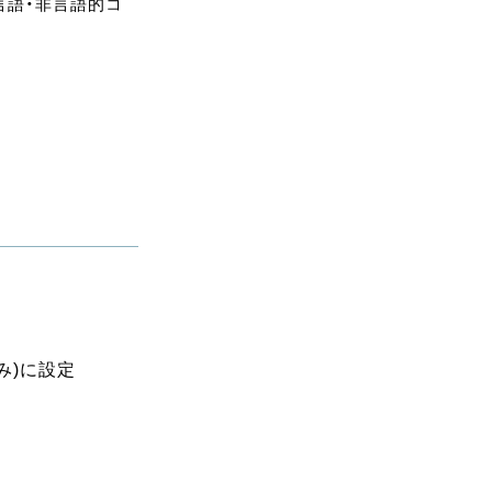
言語・非言語的コ
み)に設定