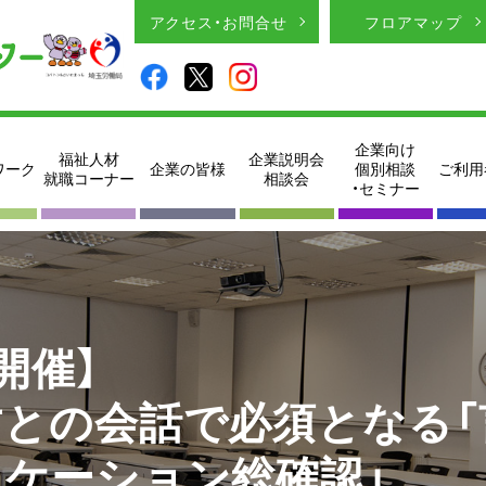
アクセス・お問合せ
フロアマップ
企業向け
福祉人材
企業説明会
ワーク
企業の皆様
個別相談
ご利用
就職コーナー
相談会
・セミナー
開催】
との会話で必須となる「
ケーション総確認」