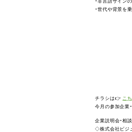
・非言語サインの
・世代や背景を
チラシは👉
こ
今月の参加企業
企業説明会・相
◇株式会社ビジ