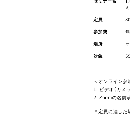
セミナー名
【
ミ
定員
8
参加費
無
場所
オ
対象
5
＜オンライン参
1. ビデオ（カ
2. Zoomの
＊定員に達した