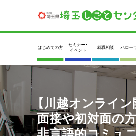
セミナー・
はじめての方
就職相談
ハロー
イベント
【川越オンライン
面接や初対面の方
非言語的コミュニ