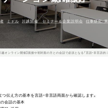
者
ミドル
川越開催 セミナー＆企業説明会
仕事研究・
川越オンライン開催】面接や初対面の方との会話で必須となる「言語・非言語的
立つ伝え方の基本を言語・非言語両面から確認します。
での会話の基本