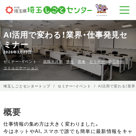
AI活用で変わる！業界・仕事発見セ
ミナー
2026年3月23日
セミナー・イベント
就職氷河期
学生
若者
セミナー
自己分析
コミュニケーション
埼玉しごとセンタートップ
セミナー・イベント
AI活用で変わる！業
概要
仕事情報の集め方は大きく変わりました。
今はネットやAI、スマホで誰でも簡単に最新情報をキャ