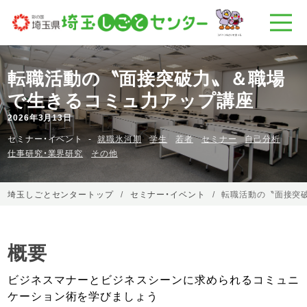
転職活動の〝面接突破力〟＆職場
で生きるコミュ力アップ講座
2026年3月13日
セミナー・イベント
就職氷河期
学生
若者
セミナー
自己分析
仕事研究・業界研究
その他
埼玉しごとセンタートップ
セミナー・イベント
転職活動の〝面接突
概要
ビジネスマナーとビジネスシーンに求められるコミュニ
ケーション術を学びましょう