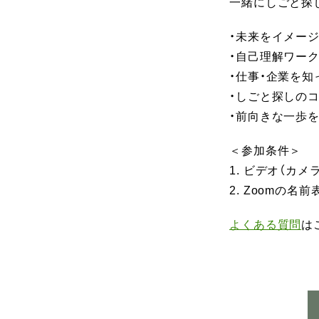
一緒にしごと探
・未来をイメー
・自己理解ワーク
・仕事・企業を
・しごと探しの
・前向きな一歩
＜参加条件＞
1. ビデオ（カ
2. Zoomの
よくある質問
は