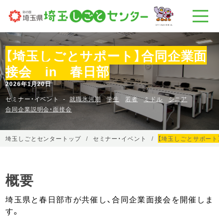
【埼玉しごとサポート】合同企業面
接会 in 春日部
2026年1月20日
セミナー・イベント
就職氷河期
学生
若者
ミドル
シニア
合同企業説明会・面接会
埼玉しごとセンタートップ
セミナー・イベント
【埼玉しごとサポート
概要
埼玉県と春日部市が共催し、合同企業面接会を開催しま
す。