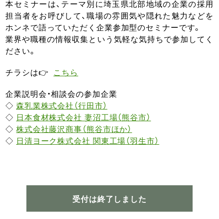
本セミナーは、テーマ別に埼玉県北部地域の企業の採用
担当者をお呼びして、職場の雰囲気や隠れた魅力などを
ホンネで語っていただく企業参加型のセミナーです。
業界や職種の情報収集という気軽な気持ちで参加してく
ださい。
チラシは👉
こちら
企業説明会・相談会の参加企業
◇
森乳業株式会社（行田市）
◇
日本食材株式会社 妻沼工場（熊谷市）
◇
株式会社藤沢商事（熊谷市ほか）
◇
日清ヨーク株式会社 関東工場（羽生市）
受付は終了しました