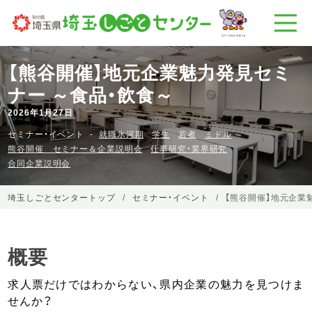
【熊谷開催】地元企業魅力発見セミ
ナー ～食品・飲食～
2026年1月27日
セミナー・イベント
就職氷河期
学生
若者
ミドル
熊谷開催 セミナー＆企業説明会
仕事研究・業界研究
合同企業説明会
埼玉しごとセンタートップ
セミナー・イベント
【熊谷開催】地元企業
概要
求人票だけではわからない、県内企業の魅力を見つけま
せんか？