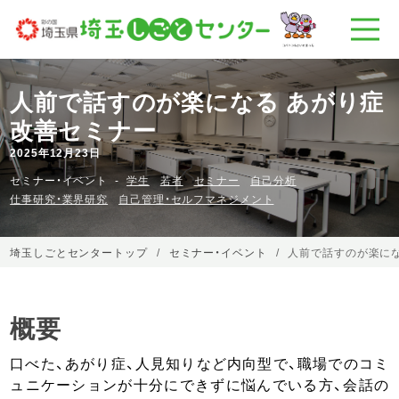
人前で話すのが楽になる あがり症
改善セミナー
2025年12月23日
セミナー・イベント
学生
若者
セミナー
自己分析
仕事研究・業界研究
自己管理・セルフマネジメント
埼玉しごとセンタートップ
セミナー・イベント
人前で話すのが楽に
概要
口べた、あがり症、人見知りなど内向型で、職場でのコミ
ュニケーションが十分にできずに悩んでいる方、会話の