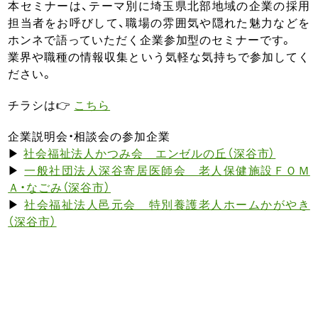
本セミナーは、テーマ別に埼玉県北部地域の企業の採用
担当者をお呼びして、職場の雰囲気や隠れた魅力などを
ホンネで語っていただく企業参加型のセミナーです。
業界や職種の情報収集という気軽な気持ちで参加してく
ださい。
チラシは👉
こちら
企業説明会・相談会の参加企業
▶
社会福祉法人かつみ会 エンゼルの丘（深谷市）
▶
一般社団法人深谷寄居医師会 老人保健施設ＦＯＭ
Ａ・なごみ（深谷市）
▶
社会福祉法人邑元会 特別養護老人ホームかがやき
（深谷市）