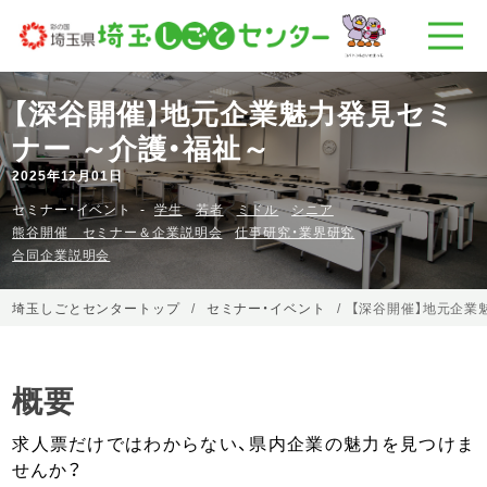
【深谷開催】地元企業魅力発見セミ
ナー ～介護・福祉～
2025年12月01日
セミナー・イベント
学生
若者
ミドル
シニア
熊谷開催 セミナー＆企業説明会
仕事研究・業界研究
合同企業説明会
埼玉しごとセンタートップ
セミナー・イベント
【深谷開催】地元企業
概要
求人票だけではわからない、県内企業の魅力を見つけま
せんか？