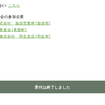
は👉
こちら
談会の参加企業
式会社 加須営業所（加須市）
美里会（美里町）
株式会社 羽生支店（羽生市）
受付は終了しました