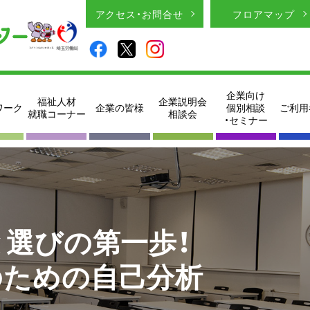
アクセス・お問合せ
フロアマップ
企業向け
福祉人材
企業説明会
ワーク
企業の皆様
個別相談
ご利用
就職コーナー
相談会
・セミナー
と選びの第一歩！
のための自己分析