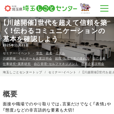
【川越開催】世代を超えて信頼を築
く！伝わるコミュニケーションの
基本を確認しよう
2025年11月21日
セミナー・イベント
学生
若者
ミドル
川越開催 セミナー＆企業説明会
就職・転職活動の進め方
自己分析
仕事研究・業界研究
自己管理・セルフマネジメント
合同企業説明会
埼玉しごとセンタートップ
セミナー・イベント
【川越開催】世代を超
概要
面接や職場でのやり取りでは、言葉だけでなく「表情」や
「態度」などの非言語的な要素も大切！