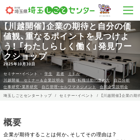
【川越開催】企業の期待と自分の価
値観、重なるポイントを見つけよ
う！ 「わたしらしく働く」発見ワー
クショップ
2025年10月30日
セミナー・イベント
学生
若者
ミドル
川越開催 セミナー＆企業説明会
就職・転職活動の進め方
自己分析
仕事研究・業界研究
自己管理・セルフマネジメント
合同企業説明会
埼玉しごとセンタートップ
セミナー・イベント
【川越開催】企業の期
概要
企業が期待することは何か、そしてその理由は？