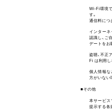
Wi-Fi
す。
通信料につ
インターネ
認識し、ご
デートをお
盗聴、不正
Fi は利用
個人情報な
方がいない
■その他
本サービスでは
提示する各